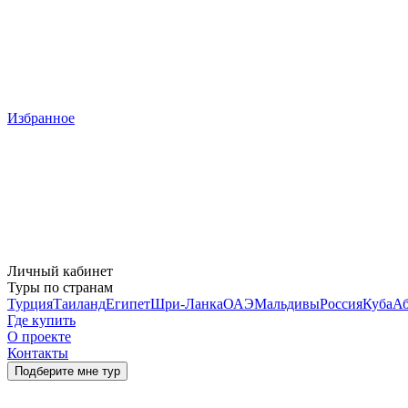
Избранное
Личный кабинет
Туры по странам
Турция
Таиланд
Египет
Шри-Ланка
ОАЭ
Мальдивы
Россия
Куба
Аб
Где купить
О проекте
Контакты
Подберите мне тур