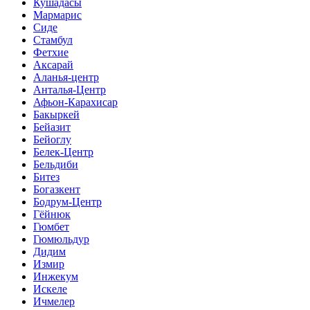
Кушадасы
Мармарис
Сиде
Стамбул
Фетхие
Аксарай
Аланья-центр
Анталья-Центр
Афьон-Карахисар
Бакыркей
Бейазит
Бейоглу
Белек-Центр
Бельдиби
Битез
Богазкент
Бодрум-Центр
Гёйнюк
Гюмбет
Гюмюльдур
Дидим
Измир
Инжекум
Искеле
Ичмелер