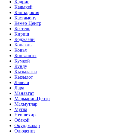
Кадрие
Кадыкей
Каппадокия
Кастамону
Кемер-Центр
Кестель
Кириш
Коджаэли
Конаклы
Конья
Коньяалты
Кумкой
Кунду
Кызылагач
Кызылот
Лалели
Лара
Манавгат
Мармарис-Центр
Махмутлар
Мугла
Невшехир
Обакой
Окурджалар
Олюдениз