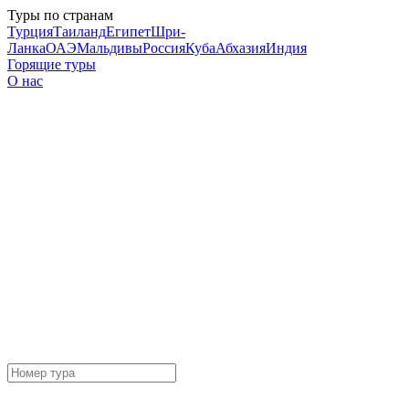
Туры по странам
Турция
Таиланд
Египет
Шри-
Ланка
ОАЭ
Мальдивы
Россия
Куба
Абхазия
Индия
Горящие туры
О нас