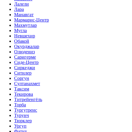
Лалели
Лара
Манавгат
Мармарис-Центр
Махмутлар
Мугла
Невшехир
Обакой
Окурджалар
Олюдениз
Саригерме
Сиде-Центр
Сиркеджи
Ситилер
Соргун
Султанахмет
Таксим
Текирова
Титрейенгёль
Торба
Тургутреис
Турунч
Тюрклер
Ургуп
Фатих