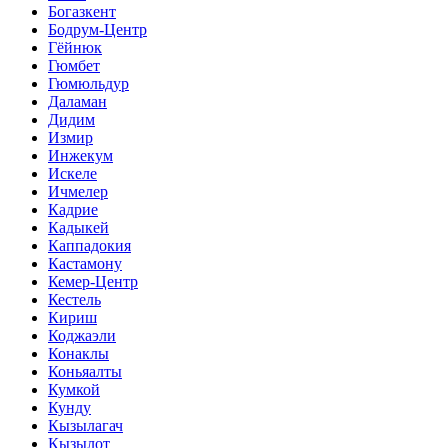
Богазкент
Бодрум-Центр
Гёйнюк
Гюмбет
Гюмюльдур
Даламан
Дидим
Измир
Инжекум
Искеле
Ичмелер
Кадрие
Кадыкей
Каппадокия
Кастамону
Кемер-Центр
Кестель
Кириш
Коджаэли
Конаклы
Коньяалты
Кумкой
Кунду
Кызылагач
Кызылот