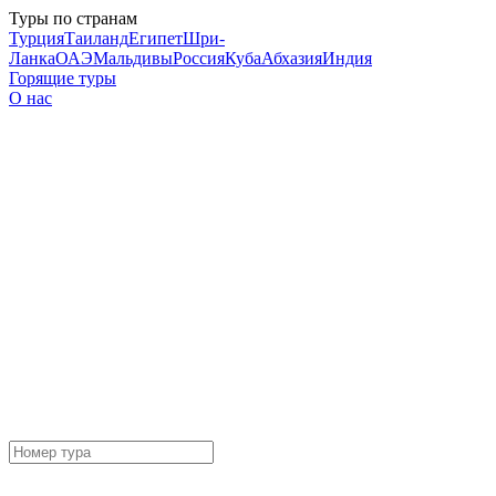
Туры по странам
Турция
Таиланд
Египет
Шри-
Ланка
ОАЭ
Мальдивы
Россия
Куба
Абхазия
Индия
Горящие туры
О нас