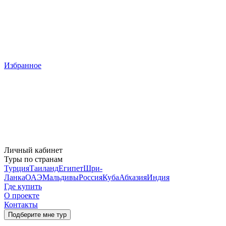
Избранное
Личный кабинет
Туры по странам
Турция
Таиланд
Египет
Шри-
Ланка
ОАЭ
Мальдивы
Россия
Куба
Абхазия
Индия
Где купить
О проекте
Контакты
Подберите мне тур