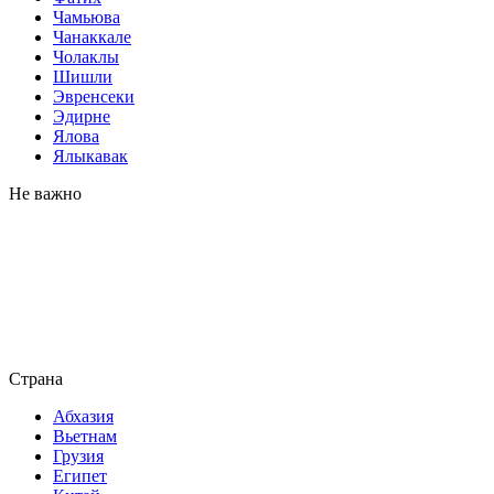
Чамьюва
Чанаккале
Чолаклы
Шишли
Эвренсеки
Эдирне
Ялова
Ялыкавак
Не важно
Страна
Абхазия
Вьетнам
Грузия
Египет