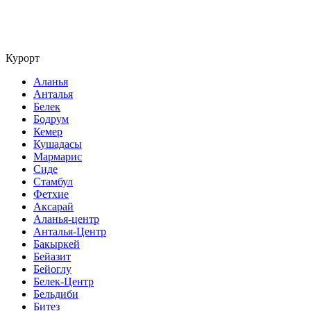
Курорт
Аланья
Анталья
Белек
Бодрум
Кемер
Кушадасы
Мармарис
Сиде
Стамбул
Фетхие
Аксарай
Аланья-центр
Анталья-Центр
Бакыркей
Бейазит
Бейоглу
Белек-Центр
Бельдиби
Битез