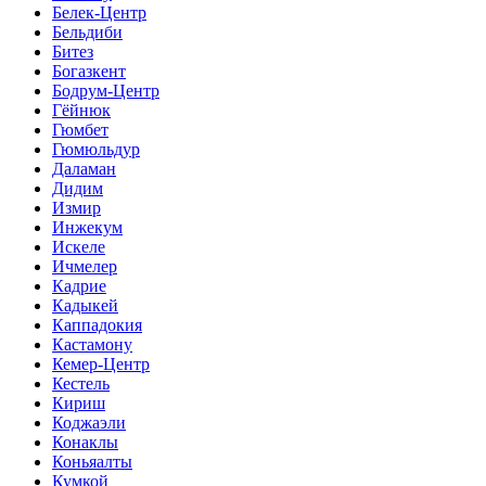
Белек-Центр
Бельдиби
Битез
Богазкент
Бодрум-Центр
Гёйнюк
Гюмбет
Гюмюльдур
Даламан
Дидим
Измир
Инжекум
Искеле
Ичмелер
Кадрие
Кадыкей
Каппадокия
Кастамону
Кемер-Центр
Кестель
Кириш
Коджаэли
Конаклы
Коньяалты
Кумкой