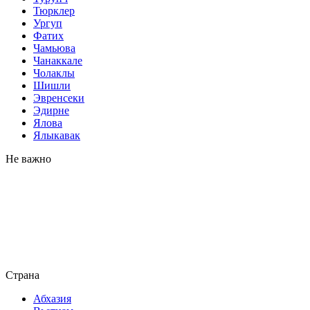
Тюрклер
Ургуп
Фатих
Чамьюва
Чанаккале
Чолаклы
Шишли
Эвренсеки
Эдирне
Ялова
Ялыкавак
Не важно
Страна
Абхазия