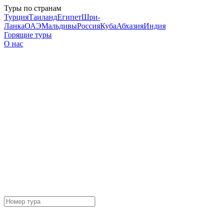
Туры по странам
Турция
Таиланд
Египет
Шри-
Ланка
ОАЭ
Мальдивы
Россия
Куба
Абхазия
Индия
Горящие туры
О нас