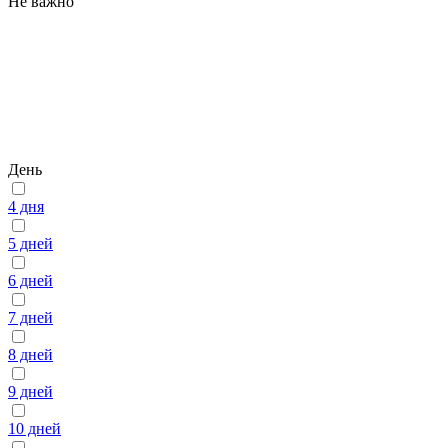
Не важно
День
4 дня
5 дней
6 дней
7 дней
8 дней
9 дней
10 дней