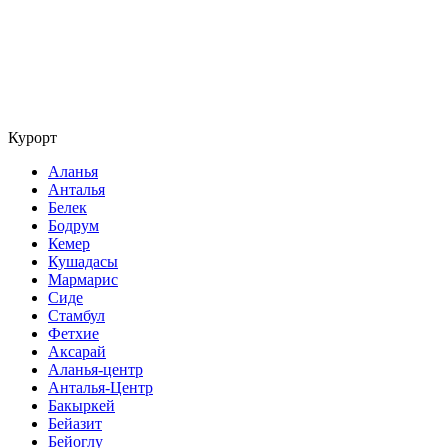
Курорт
Аланья
Анталья
Белек
Бодрум
Кемер
Кушадасы
Мармарис
Сиде
Стамбул
Фетхие
Аксарай
Аланья-центр
Анталья-Центр
Бакыркей
Бейазит
Бейоглу