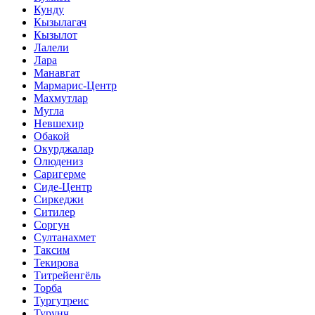
Кунду
Кызылагач
Кызылот
Лалели
Лара
Манавгат
Мармарис-Центр
Махмутлар
Мугла
Невшехир
Обакой
Окурджалар
Олюдениз
Саригерме
Сиде-Центр
Сиркеджи
Ситилер
Соргун
Султанахмет
Таксим
Текирова
Титрейенгёль
Торба
Тургутреис
Турунч