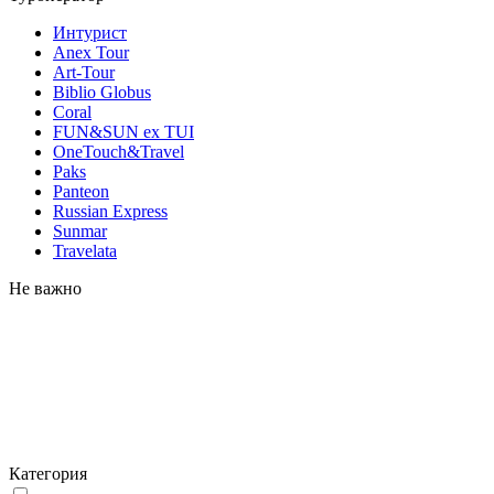
Интурист
Anex Tour
Art-Tour
Biblio Globus
Coral
FUN&SUN ex TUI
OneTouch&Travel
Paks
Panteon
Russian Express
Sunmar
Travelata
Не важно
Категория