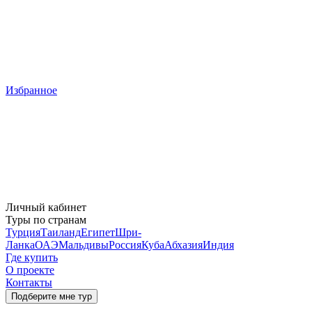
Избранное
Личный кабинет
Туры по странам
Турция
Таиланд
Египет
Шри-
Ланка
ОАЭ
Мальдивы
Россия
Куба
Абхазия
Индия
Где купить
О проекте
Контакты
Подберите мне тур