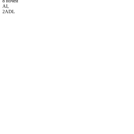
8 ночей
AI
,
2ADL