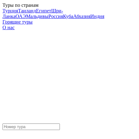
Туры по странам
Турция
Таиланд
Египет
Шри-
Ланка
ОАЭ
Мальдивы
Россия
Куба
Абхазия
Индия
Горящие туры
О нас