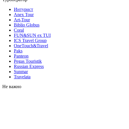
Интурист
Anex Tour
Art-Tour
Biblio Globus
Coral
FUN&SUN ex TUI
ICS Travel Group
OneTouch&Travel
Paks
Panteon
Pegas Touristik
Russian Express
Sunmar
Travelata
Не важно