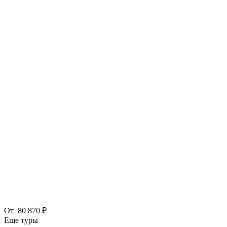
От
80 870 ₽
Еще туры