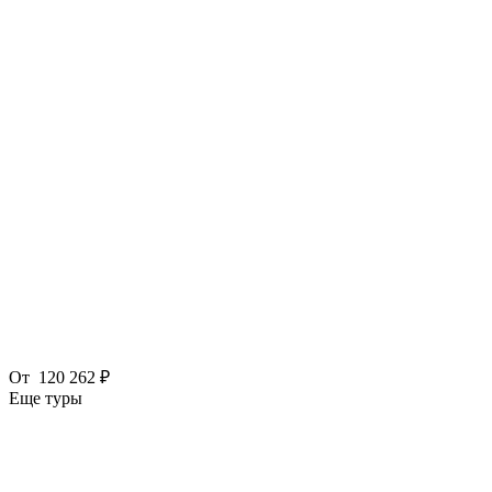
От
120 262 ₽
Еще туры