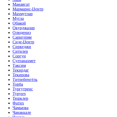
Манавгат
Мармарис-Центр
Махмутлар
Мугла
Обакой
Окурджалар
Олюдениз
Саригерме
Сиде-Центр
Сиркеджи
Ситилер
Соргун
Султанахмет
Таксим
Текирдаг
Текирова
Титрейенгёль
Торба
Тургутреис
Турунч
Тюрклер
Фатих
Чамьюва
Чанаккале