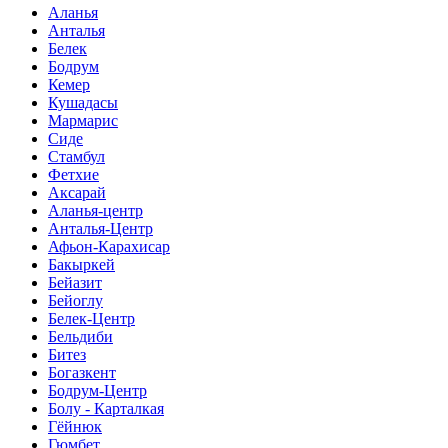
Аланья
Анталья
Белек
Бодрум
Кемер
Кушадасы
Мармарис
Сиде
Стамбул
Фетхие
Аксарай
Аланья-центр
Анталья-Центр
Афьон-Карахисар
Бакыркей
Бейазит
Бейоглу
Белек-Центр
Бельдиби
Битез
Богазкент
Бодрум-Центр
Болу - Карталкая
Гёйнюк
Гюмбет