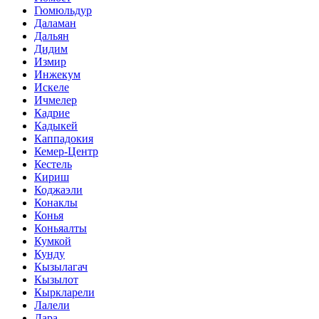
Гюмюльдур
Даламан
Дальян
Дидим
Измир
Инжекум
Искеле
Ичмелер
Кадрие
Кадыкей
Каппадокия
Кемер-Центр
Кестель
Кириш
Коджаэли
Конаклы
Конья
Коньяалты
Кумкой
Кунду
Кызылагач
Кызылот
Кыркларели
Лалели
Лара