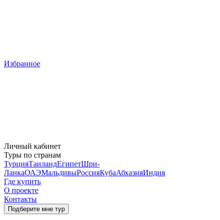
Избранное
Личный кабинет
Туры по странам
Турция
Таиланд
Египет
Шри-
Ланка
ОАЭ
Мальдивы
Россия
Куба
Абхазия
Индия
Где купить
О проекте
Контакты
Подберите мне тур