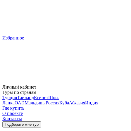
Избранное
Личный кабинет
Туры по странам
Турция
Таиланд
Египет
Шри-
Ланка
ОАЭ
Мальдивы
Россия
Куба
Абхазия
Индия
Где купить
О проекте
Контакты
Подберите мне тур