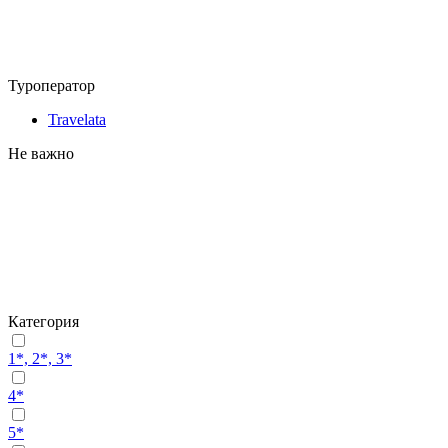
Туроператор
Travelata
Не важно
Категория
1*, 2*, 3*
4*
5*