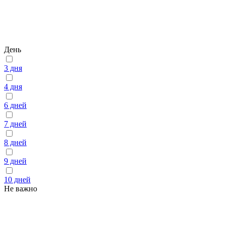
День
3 дня
4 дня
6 дней
7 дней
8 дней
9 дней
10 дней
Не важно