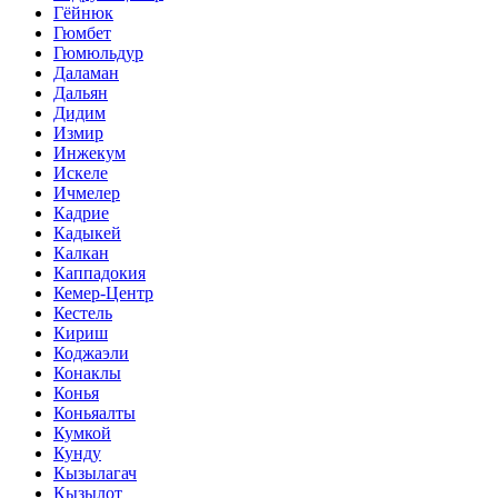
Гёйнюк
Гюмбет
Гюмюльдур
Даламан
Дальян
Дидим
Измир
Инжекум
Искеле
Ичмелер
Кадрие
Кадыкей
Калкан
Каппадокия
Кемер-Центр
Кестель
Кириш
Коджаэли
Конаклы
Конья
Коньяалты
Кумкой
Кунду
Кызылагач
Кызылот