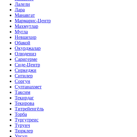
Лалели
Лара
Манавгат
Мармарис-Центр
Махмутлар
Мугла
Невшехир
Обакой
Окурджалар
Олюдениз
Саригерме
Сиде-Центр
Сиркеджи
Ситилер
Соргун
Султанахмет
Таксим
Текирдаг
Текирова
Титрейенгёль
Торба
Тургутреис
Турунч
Тюрклер
Ургуп