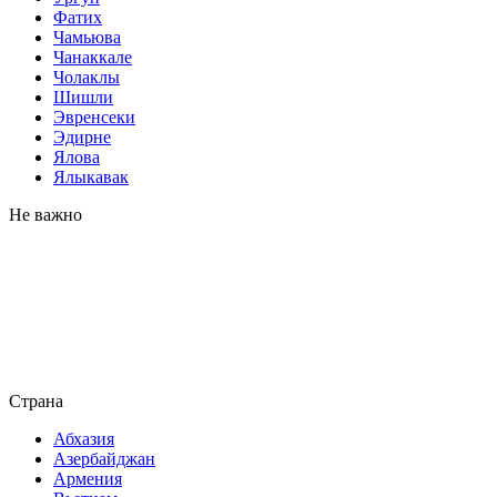
Фатих
Чамьюва
Чанаккале
Чолаклы
Шишли
Эвренсеки
Эдирне
Ялова
Ялыкавак
Не важно
Страна
Абхазия
Азербайджан
Армения