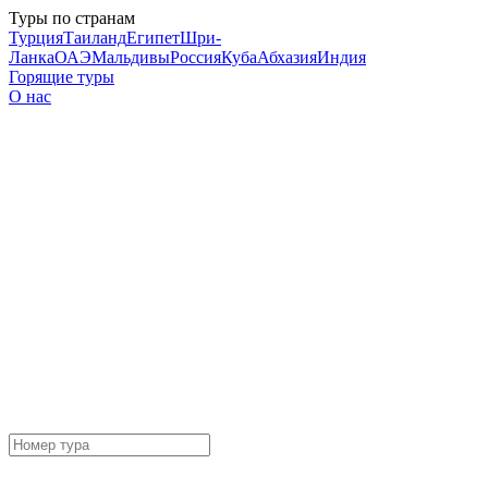
Туры по странам
Турция
Таиланд
Египет
Шри-
Ланка
ОАЭ
Мальдивы
Россия
Куба
Абхазия
Индия
Горящие туры
О нас