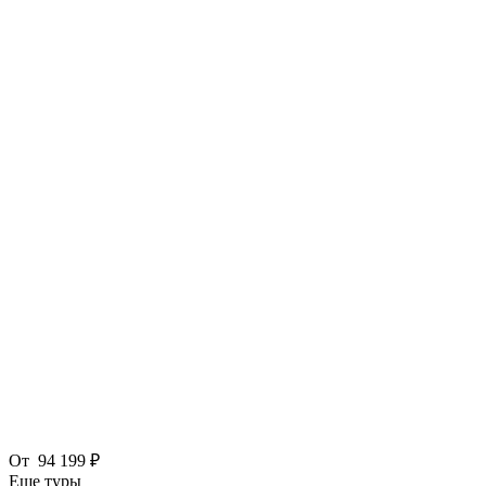
От
94 199 ₽
Еще туры