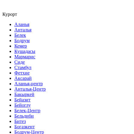
Курорт
Аланья
Анталья
Белек
Бодрум
Кемер
Кушадасы
Мармарис
Сиде
Стамбул
Фетхие
Аксарай
Аланья-центр
Анталья-Центр
Бакыркей
Бейазит
Бейоглу
Белек-Центр
Бельдиби
Битез
Богазкент
Бодрум-Центр