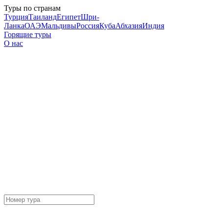
Туры по странам
Турция
Таиланд
Египет
Шри-
Ланка
ОАЭ
Мальдивы
Россия
Куба
Абхазия
Индия
Горящие туры
О нас