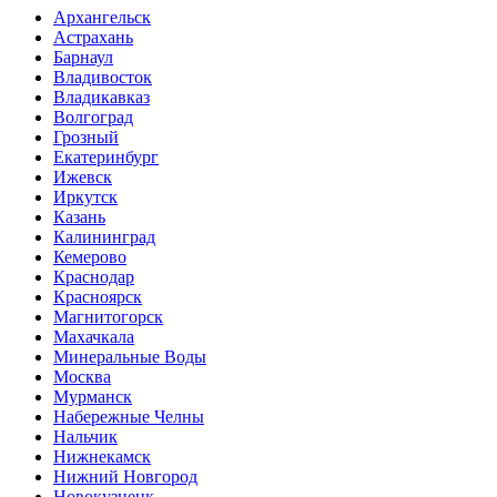
Архангельск
Астрахань
Барнаул
Владивосток
Владикавказ
Волгоград
Грозный
Екатеринбург
Ижевск
Иркутск
Казань
Калининград
Кемерово
Краснодар
Красноярск
Магнитогорск
Махачкала
Минеральные Воды
Москва
Мурманск
Набережные Челны
Нальчик
Нижнекамск
Нижний Новгород
Новокузнецк