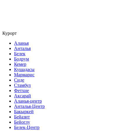
Курорт
Аланья
Анталья
Белек
Бодрум
Кемер
Кушадасы
Мармарис
Сиде
Стамбул
Фетхие
Аксарай
Аланья-центр
Анталья-Центр
Бакыркей
Бейазит
Бейоглу
Белек-Центр