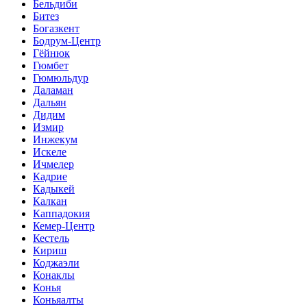
Бельдиби
Битез
Богазкент
Бодрум-Центр
Гёйнюк
Гюмбет
Гюмюльдур
Даламан
Дальян
Дидим
Измир
Инжекум
Искеле
Ичмелер
Кадрие
Кадыкей
Калкан
Каппадокия
Кемер-Центр
Кестель
Кириш
Коджаэли
Конаклы
Конья
Коньяалты