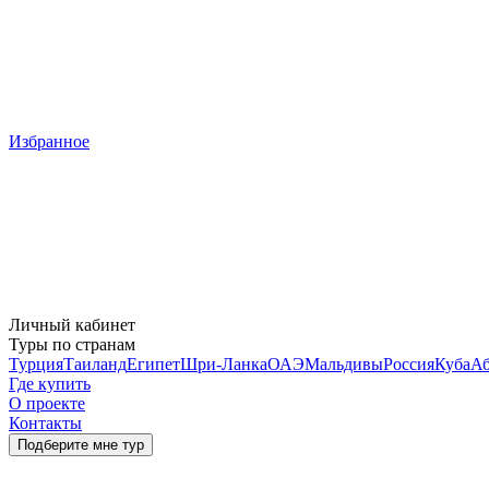
Избранное
Личный кабинет
Туры по странам
Турция
Таиланд
Египет
Шри-Ланка
ОАЭ
Мальдивы
Россия
Куба
Аб
Где купить
О проекте
Контакты
Подберите мне тур