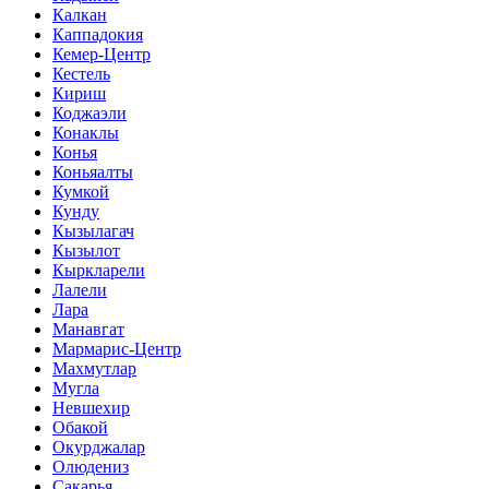
Калкан
Каппадокия
Кемер-Центр
Кестель
Кириш
Коджаэли
Конаклы
Конья
Коньяалты
Кумкой
Кунду
Кызылагач
Кызылот
Кыркларели
Лалели
Лара
Манавгат
Мармарис-Центр
Махмутлар
Мугла
Невшехир
Обакой
Окурджалар
Олюдениз
Сакарья