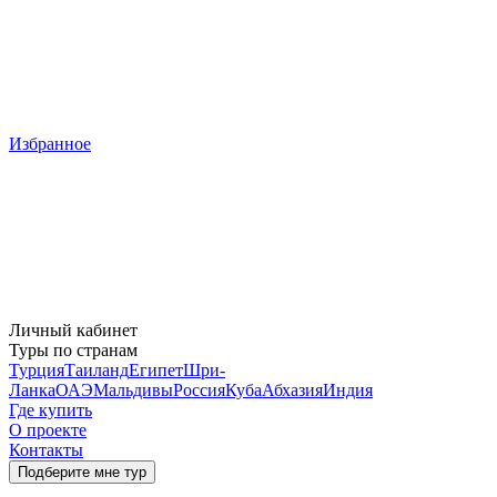
Избранное
Личный кабинет
Туры по странам
Турция
Таиланд
Египет
Шри-
Ланка
ОАЭ
Мальдивы
Россия
Куба
Абхазия
Индия
Где купить
О проекте
Контакты
Подберите мне тур