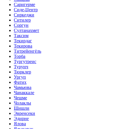
Саригерме
Сиде-Центр
Сиркеджи
Ситилер
Соргун
Султанахмет
Таксим
Текирдаг
Текирова
Титрейенгёль
Торба
Тургутреис
Турунч
Тюрклер
Ургуп
Фатих
Чамьюва
Чанаккале
Чешме
Чолаклы
Шишли
Эвренсеки
Эдирне
Ялова
Ялыкавак