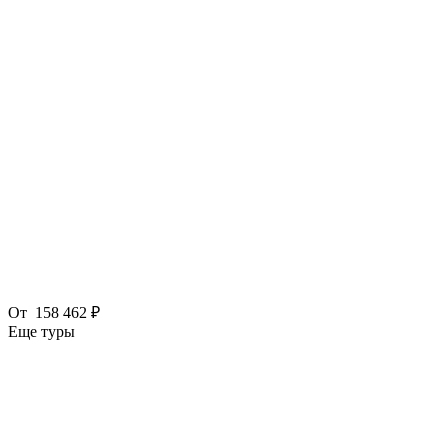
От
158 462 ₽
Еще туры