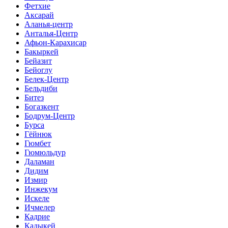
Фетхие
Аксарай
Аланья-центр
Анталья-Центр
Афьон-Карахисар
Бакыркей
Бейазит
Бейоглу
Белек-Центр
Бельдиби
Битез
Богазкент
Бодрум-Центр
Бурса
Гёйнюк
Гюмбет
Гюмюльдур
Даламан
Дидим
Измир
Инжекум
Искеле
Ичмелер
Кадрие
Кадыкей