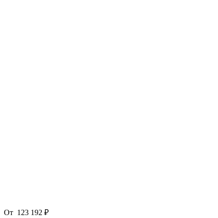
От
123 192 ₽