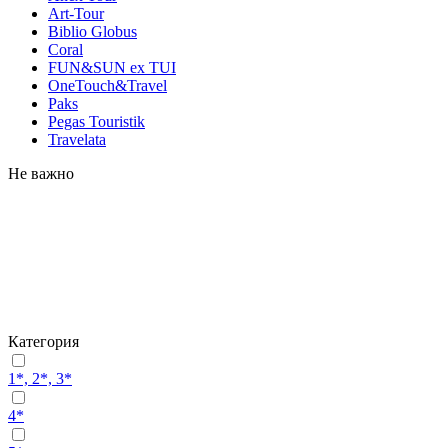
Art-Tour
Biblio Globus
Coral
FUN&SUN ex TUI
OneTouch&Travel
Paks
Pegas Touristik
Travelata
Не важно
Категория
1*, 2*, 3*
4*