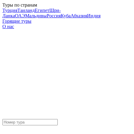
Туры по странам
Турция
Таиланд
Египет
Шри-
Ланка
ОАЭ
Мальдивы
Россия
Куба
Абхазия
Индия
Горящие туры
О нас