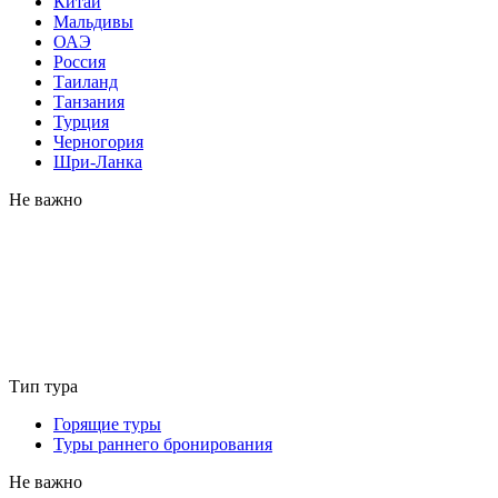
Китай
Мальдивы
ОАЭ
Россия
Таиланд
Танзания
Турция
Черногория
Шри-Ланка
Не важно
Тип тура
Горящие туры
Туры раннего бронирования
Не важно