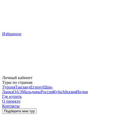
Избранное
Личный кабинет
Туры по странам
Турция
Таиланд
Египет
Шри-
Ланка
ОАЭ
Мальдивы
Россия
Куба
Абхазия
Индия
Где купить
О проекте
Контакты
Подберите мне тур