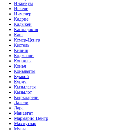
Инжекум
Искеле
Ичмелер
Кадрие
Кадыкей
Каппадокия
Каш
Кемер-Центр
Кестель
Кириш
Коджаэли
Конаклы
Конья
Коньяалты
Кумкой
Кунду
Кызылагач
Кызылот
Кыркларели
Лалели
Лара
Манавгат
Мармарис-Центр
Махмутлар
Мугла