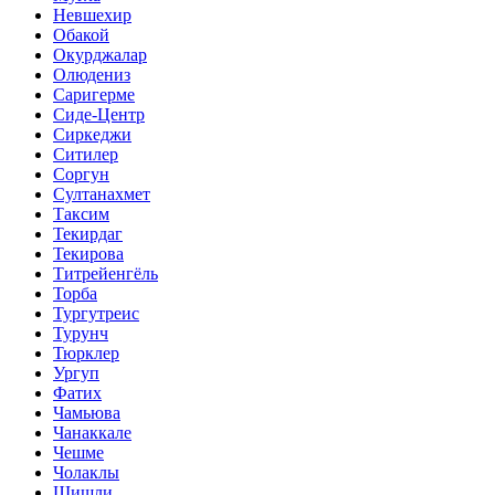
Невшехир
Обакой
Окурджалар
Олюдениз
Саригерме
Сиде-Центр
Сиркеджи
Ситилер
Соргун
Султанахмет
Таксим
Текирдаг
Текирова
Титрейенгёль
Торба
Тургутреис
Турунч
Тюрклер
Ургуп
Фатих
Чамьюва
Чанаккале
Чешме
Чолаклы
Шишли