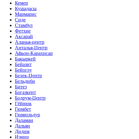
Кемер
Кушадасы
Мармарис
Сиде
Стамбул
Фетхие
Аксарай
Аланья-центр
Анталья-Центр
Афьон-Карахисар
Бакыркей
Бейазит
Бейоглу
Белек-Центр
Бельдиби
Битез
Богазкент
Бодрум-Центр
Гёйнюк
Гюмбет
Гюмюльдур
Даламан
Дальян
Дидим
Измир