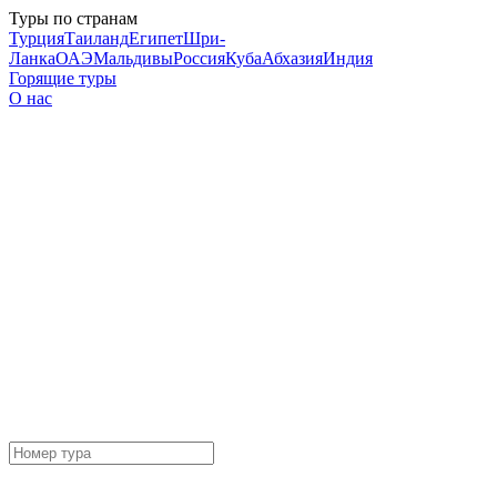
Туры по странам
Турция
Таиланд
Египет
Шри-
Ланка
ОАЭ
Мальдивы
Россия
Куба
Абхазия
Индия
Горящие туры
О нас