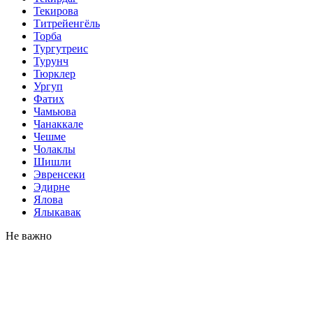
Текирова
Титрейенгёль
Торба
Тургутреис
Турунч
Тюрклер
Ургуп
Фатих
Чамьюва
Чанаккале
Чешме
Чолаклы
Шишли
Эвренсеки
Эдирне
Ялова
Ялыкавак
Не важно