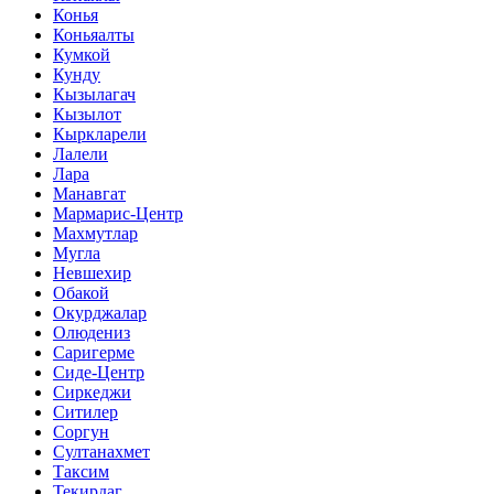
Конья
Коньяалты
Кумкой
Кунду
Кызылагач
Кызылот
Кыркларели
Лалели
Лара
Манавгат
Мармарис-Центр
Махмутлар
Мугла
Невшехир
Обакой
Окурджалар
Олюдениз
Саригерме
Сиде-Центр
Сиркеджи
Ситилер
Соргун
Султанахмет
Таксим
Текирдаг