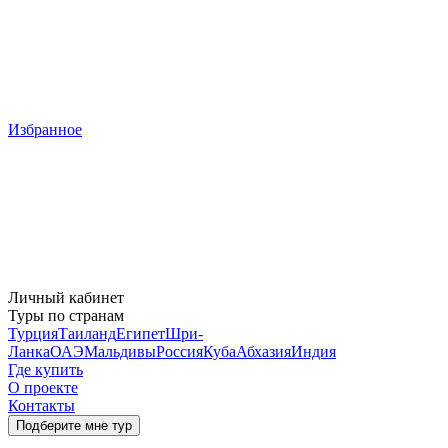
Избранное
Личный кабинет
Туры по странам
Турция
Таиланд
Египет
Шри-
Ланка
ОАЭ
Мальдивы
Россия
Куба
Абхазия
Индия
Где купить
О проекте
Контакты
Подберите мне тур