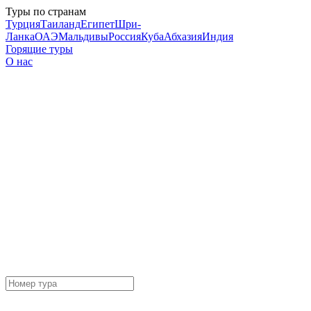
Туры по странам
Турция
Таиланд
Египет
Шри-
Ланка
ОАЭ
Мальдивы
Россия
Куба
Абхазия
Индия
Горящие туры
О нас