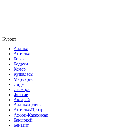
Курорт
Аланья
Анталья
Белек
Бодрум
Кемер
Кушадасы
Мармарис
Сиде
Стамбул
Фетхие
Аксарай
Аланья-центр
Анталья-Центр
Афьон-Карахисар
Бакыркей
Бейазит