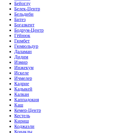
Бейоглу
Белек-Центр
Бельдиби
Битез
Богазкент
Бодрум-Центр
Гёйнюк
Гюмбет
Гюмюльдур
Даламан
Дидим
Измир
Инжекум
Искеле
Ичмелер
Кадрие
Кадыкей
Калкан
Каппадокия
Каш
Кемер-Центр
Кестель
Кириш
Коджаэли
Конаклы