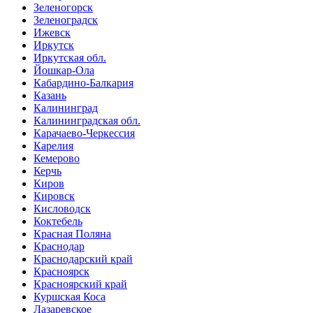
Зеленогорск
Зеленоградск
Ижевск
Иркутск
Иркутская обл.
Йошкар-Ола
Кабардино-Балкария
Казань
Калининград
Калининградская обл.
Карачаево-Черкессия
Карелия
Кемерово
Керчь
Киров
Кировск
Кисловодск
Коктебель
Красная Поляна
Краснодар
Краснодарский край
Красноярск
Красноярский край
Куршская Коса
Лазаревское