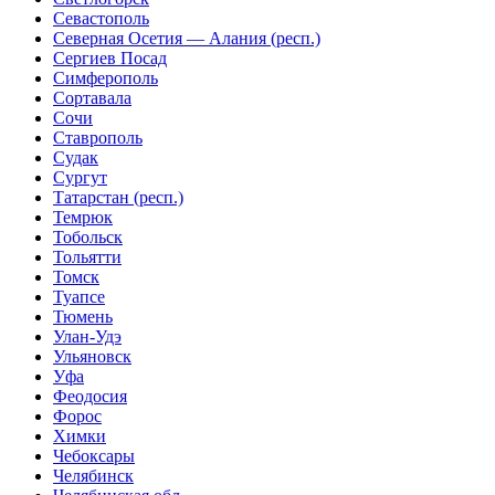
Севастополь
Северная Осетия — Алания (респ.)
Сергиев Посад
Симферополь
Сортавала
Сочи
Ставрополь
Судак
Сургут
Татарстан (респ.)
Темрюк
Тобольск
Тольятти
Томск
Туапсе
Тюмень
Улан-Удэ
Ульяновск
Уфа
Феодосия
Форос
Химки
Чебоксары
Челябинск