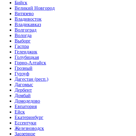
Бийск
Великий Новгород
Витязево
Владивосток
Владикавказ
Волгоград
Вологда
Выборг
Гаспра
Геленджик
Голубицкая
Горно-Алтайск
Грозный
Гурзуф
Дагестан (респ.)
Дагомыс
Дербент
Домбай
Домодедово
Евпатория
Ейск
Екатеринбург
Ессентуки
Железноводск
Заозерное