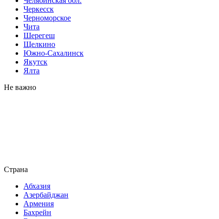
Челябинская обл.
Черкесск
Черноморское
Чита
Шерегеш
Щелкино
Южно-Сахалинск
Якутск
Ялта
Не важно
Страна
Абхазия
Азербайджан
Армения
Бахрейн