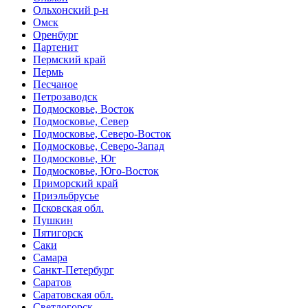
Ольхонский р-н
Омск
Оренбург
Партенит
Пермский край
Пермь
Песчаное
Петрозаводск
Подмосковье, Восток
Подмосковье, Север
Подмосковье, Северо-Восток
Подмосковье, Северо-Запад
Подмосковье, Юг
Подмосковье, Юго-Восток
Приморский край
Приэльбрусье
Псковская обл.
Пушкин
Пятигорск
Саки
Самара
Санкт-Петербург
Саратов
Саратовская обл.
Светлогорск