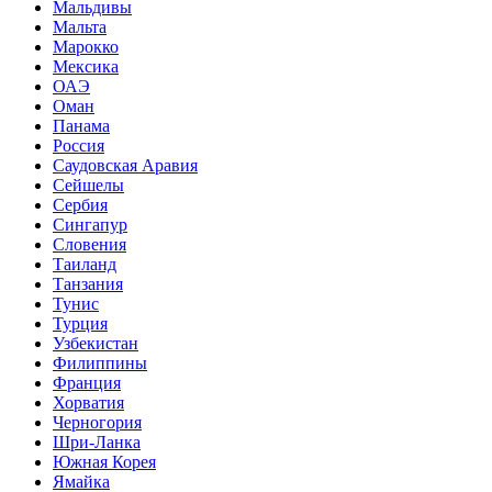
Мальдивы
Мальта
Марокко
Мексика
ОАЭ
Оман
Панама
Россия
Саудовская Аравия
Сейшелы
Сербия
Сингапур
Словения
Таиланд
Танзания
Тунис
Турция
Узбекистан
Филиппины
Франция
Хорватия
Черногория
Шри-Ланка
Южная Корея
Ямайка