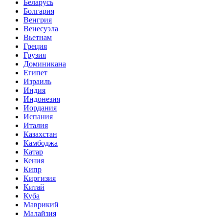
Беларусь
Болгария
Венгрия
Венесуэла
Вьетнам
Греция
Грузия
Доминикана
Египет
Израиль
Индия
Индонезия
Иордания
Испания
Италия
Казахстан
Камбоджа
Катар
Кения
Кипр
Киргизия
Китай
Куба
Маврикий
Малайзия