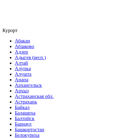
Курорт
Абакан
Абзаково
Адлер
Адыгея (респ.)
Алтай
Алупка
Алушта
Анапа
Архангельск
Архыз
Астраханская обл.
Астрахань
Байкал
Балашиха
Балтийск
Барнаул
Башкортостан
Белокуриха