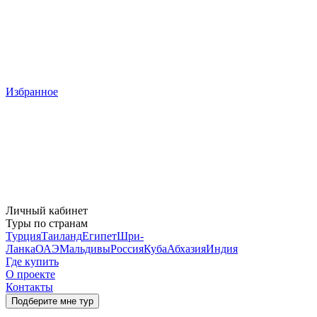
Избранное
Личный кабинет
Туры по странам
Турция
Таиланд
Египет
Шри-
Ланка
ОАЭ
Мальдивы
Россия
Куба
Абхазия
Индия
Где купить
О проекте
Контакты
Подберите мне тур