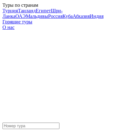
Туры по странам
Турция
Таиланд
Египет
Шри-
Ланка
ОАЭ
Мальдивы
Россия
Куба
Абхазия
Индия
Горящие туры
О нас