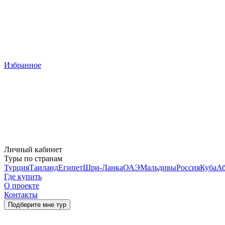
Избранное
Личный кабинет
Туры по странам
Турция
Таиланд
Египет
Шри-Ланка
ОАЭ
Мальдивы
Россия
Куба
Аб
Где купить
О проекте
Контакты
Подберите мне тур