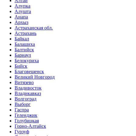
Алтай
Алупка
Алушта
Анапа
Архыз
Астраханская обл.
Астрахань
Байкал
Балашиха
Балтийск
Барнаул
Белокуриха
Бийск
Благовещенск
Великий Новгород
Витязево
Владивосток
Владикавказ
Волгоград
Выборг
Гаспра
Геленджик
Голубицкая
Горно-Алтайск
Гурзуф