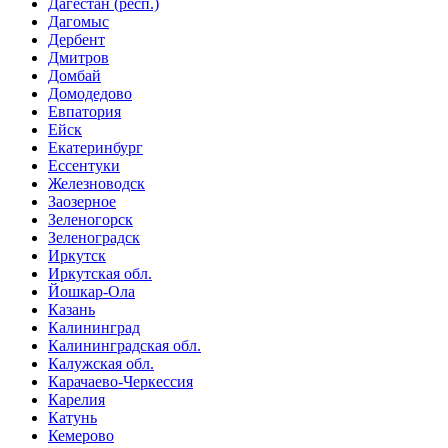
Дагестан (респ.)
Дагомыс
Дербент
Дмитров
Домбай
Домодедово
Евпатория
Ейск
Екатеринбург
Ессентуки
Железноводск
Заозерное
Зеленогорск
Зеленоградск
Иркутск
Иркутская обл.
Йошкар-Ола
Казань
Калининград
Калининградская обл.
Калужская обл.
Карачаево-Черкессия
Карелия
Катунь
Кемерово