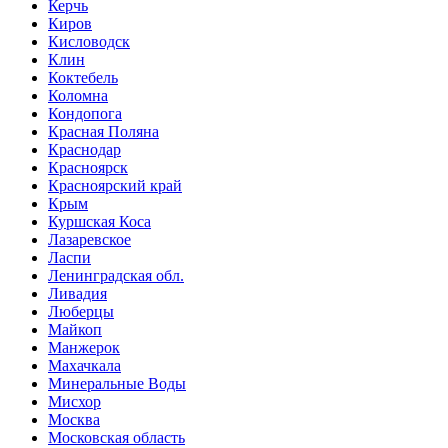
Керчь
Киров
Кисловодск
Клин
Коктебель
Коломна
Кондопога
Красная Поляна
Краснодар
Красноярск
Красноярский край
Крым
Куршская Коса
Лазаревское
Ласпи
Ленинградская обл.
Ливадия
Люберцы
Майкоп
Манжерок
Махачкала
Минеральные Воды
Мисхор
Москва
Московская область