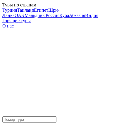
Туры по странам
Турция
Таиланд
Египет
Шри-
Ланка
ОАЭ
Мальдивы
Россия
Куба
Абхазия
Индия
Горящие туры
О нас