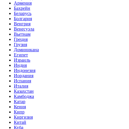
Армения
Бахрейн
Беларусь
Болгария
Венгрия
Венесуэла
Вьетнам
Греция
Грузия
Доминикана
Египет
Израиль
Индия
Индонезия
Иордания
Испания
Италия
Казахстан
Камбоджа
Катар
Кения
Кипр
Киргизия
Китай
Куба