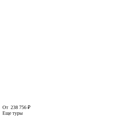
От
238 756 ₽
Еще туры