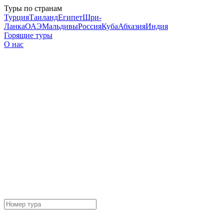
Туры по странам
Турция
Таиланд
Египет
Шри-
Ланка
ОАЭ
Мальдивы
Россия
Куба
Абхазия
Индия
Горящие туры
О нас