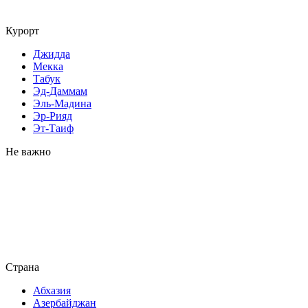
Курорт
Джидда
Мекка
Табук
Эд-Даммам
Эль-Мадина
Эр-Рияд
Эт-Таиф
Не важно
Страна
Абхазия
Азербайджан