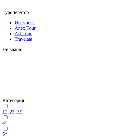
Туроператор
Интурист
Anex Tour
Art-Tour
Travelata
Не важно
Категория
1*, 2*, 3*
4*
5*