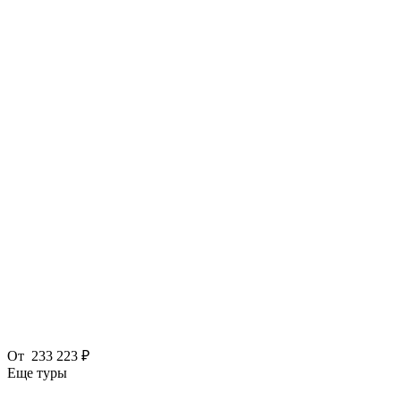
От
233 223 ₽
Еще туры