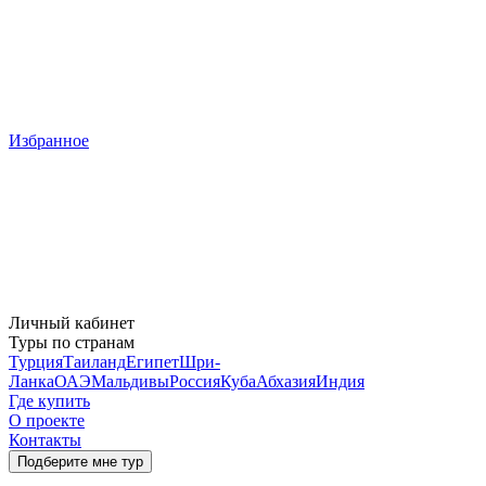
Избранное
Личный кабинет
Туры по странам
Турция
Таиланд
Египет
Шри-
Ланка
ОАЭ
Мальдивы
Россия
Куба
Абхазия
Индия
Где купить
О проекте
Контакты
Подберите мне тур