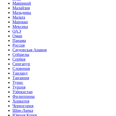
Маврикий
Малайзия
Мальдивы
Мальта
Марокко
Мексика
ОАЭ
Оман
Панама
Россия
Саудовская Аравия
Сейшелы
Сербия
Сингапур
Словения
Таиланд
Танзания
Тунис
Турция
Узбекистан
Филиппины
Хорватия
Черногория
Шри-Ланка
Южная Корея