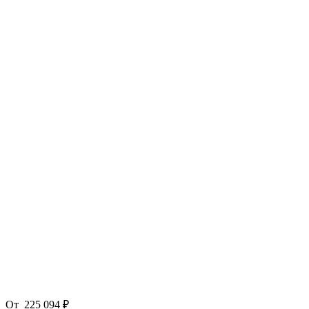
От
225 094 ₽