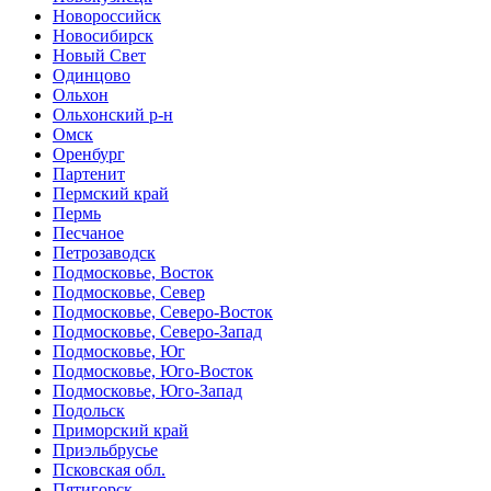
Новороссийск
Новосибирск
Новый Свет
Одинцово
Ольхон
Ольхонский р-н
Омск
Оренбург
Партенит
Пермский край
Пермь
Песчаное
Петрозаводск
Подмосковье, Восток
Подмосковье, Север
Подмосковье, Северо-Восток
Подмосковье, Северо-Запад
Подмосковье, Юг
Подмосковье, Юго-Восток
Подмосковье, Юго-Запад
Подольск
Приморский край
Приэльбрусье
Псковская обл.
Пятигорск