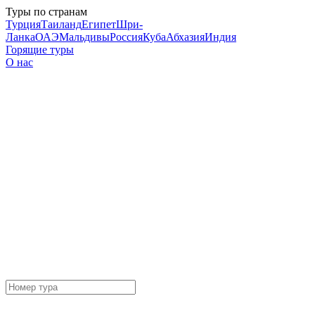
Туры по странам
Турция
Таиланд
Египет
Шри-
Ланка
ОАЭ
Мальдивы
Россия
Куба
Абхазия
Индия
Горящие туры
О нас