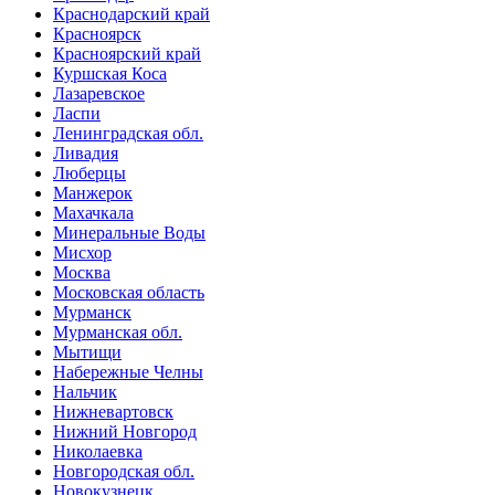
Краснодарский край
Красноярск
Красноярский край
Куршская Коса
Лазаревское
Ласпи
Ленинградская обл.
Ливадия
Люберцы
Манжерок
Махачкала
Минеральные Воды
Мисхор
Москва
Московская область
Мурманск
Мурманская обл.
Мытищи
Набережные Челны
Нальчик
Нижневартовск
Нижний Новгород
Николаевка
Новгородская обл.
Новокузнецк