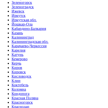
Зеленогорск
Зеленоградск
Ижевск
Иркутск
Иркутская обл.
Йошкар-Ола
Кабардино-Балкария
Казань
Калининград
Калининградская обл.
Карачаево-Черкессия
Карелия
Катунь
Кемерово
Керчь
Киров
Кировск
Кисловодск
Клин
Коктебель
Коломна
Кондопога
Красная Поляна
Красногорск
Краснодар