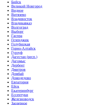
Бийск
Великий Новгород
Видное
Витязево
Владивосток
Владикавказ
Волгоград
Выборг
Гаспра
Геленджик
Голубицкая
Горно-Алтайск
Гурзуф
Дагестан (респ.)
Дагомыс
Дербент
Дмитров
Домбай
Домодедово
Евпатория
Ейск
Екатеринбург
Ессентуки
Железноводск
Заозерное