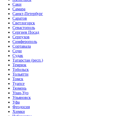
Саки
Самара
Санкт-Петербург
Саратов
Светлогорск
Севастополь
Сергиев Посад
Серпухов
Симферополь
Сортавала
Сочи
Судак
Татарстан (респ.)
Темрюк
Тобольск
Тольятти
Томск
Туапсе
Тюмень
Улан-Удэ
Ульяновск
Уфа
Феодосия
Химки