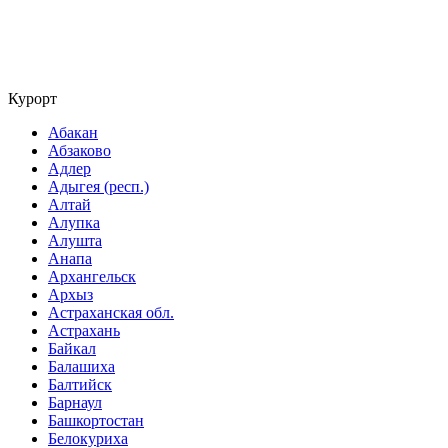
Курорт
Абакан
Абзаково
Адлер
Адыгея (респ.)
Алтай
Алупка
Алушта
Анапа
Архангельск
Архыз
Астраханская обл.
Астрахань
Байкал
Балашиха
Балтийск
Барнаул
Башкортостан
Белокуриха