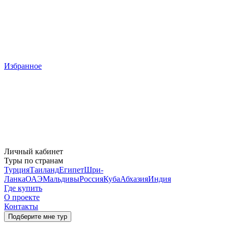
Избранное
Личный кабинет
Туры по странам
Турция
Таиланд
Египет
Шри-
Ланка
ОАЭ
Мальдивы
Россия
Куба
Абхазия
Индия
Где купить
О проекте
Контакты
Подберите мне тур