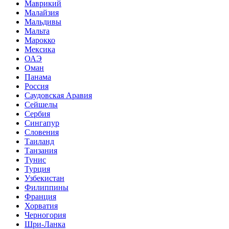
Маврикий
Малайзия
Мальдивы
Мальта
Марокко
Мексика
ОАЭ
Оман
Панама
Россия
Саудовская Аравия
Сейшелы
Сербия
Сингапур
Словения
Таиланд
Танзания
Тунис
Турция
Узбекистан
Филиппины
Франция
Хорватия
Черногория
Шри-Ланка