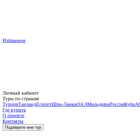
Избранное
Личный кабинет
Туры по странам
Турция
Таиланд
Египет
Шри-Ланка
ОАЭ
Мальдивы
Россия
Куба
Аб
Где купить
О проекте
Контакты
Подберите мне тур