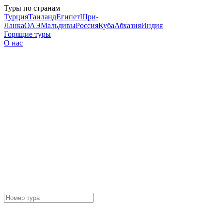
Туры по странам
Турция
Таиланд
Египет
Шри-
Ланка
ОАЭ
Мальдивы
Россия
Куба
Абхазия
Индия
Горящие туры
О нас