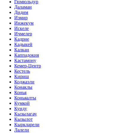
Гюмюльдур
Даламан
Дидим
Измир
Инжекум
Искеле
Ичмелер
Кадрие
Кадыкей
Калкан
Каппадокия
Кастамону
Кемер-Центр
Кестель
Кириш
Коджаэли
Конаклы
Конья
Коньяалты
Кумкой
Кунду
Кызылагач
Кызылот
Кыркларели
Лалели