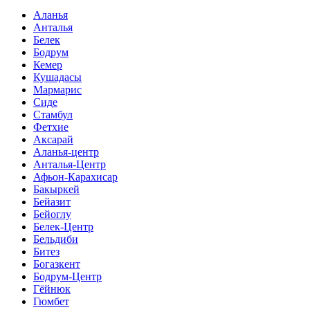
Аланья
Анталья
Белек
Бодрум
Кемер
Кушадасы
Мармарис
Сиде
Стамбул
Фетхие
Аксарай
Аланья-центр
Анталья-Центр
Афьон-Карахисар
Бакыркей
Бейазит
Бейоглу
Белек-Центр
Бельдиби
Битез
Богазкент
Бодрум-Центр
Гёйнюк
Гюмбет