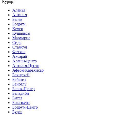
Курорт
Аланья
Анталья
Белек
Бодрум
Кемер
Кушадасы
Мармарис
Сиде
Стамбул
Фетхие
Аксарай
Аланья-центр
Анталья-Центр
Афьон-Карахисар
Бакыркей
Бейазит
Бейоглу
Белек-Центр
Бельдиби
Битез
Богазкент
Бодрум-Центр
Бурса