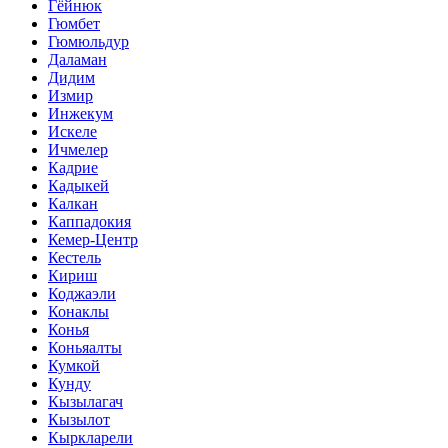
Гёйнюк
Гюмбет
Гюмюльдур
Даламан
Дидим
Измир
Инжекум
Искеле
Ичмелер
Кадрие
Кадыкей
Калкан
Каппадокия
Кемер-Центр
Кестель
Кириш
Коджаэли
Конаклы
Конья
Коньяалты
Кумкой
Кунду
Кызылагач
Кызылот
Кыркларели