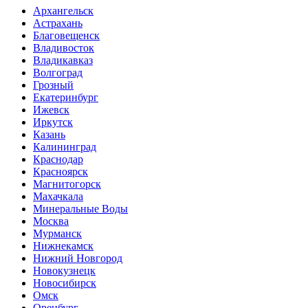
Архангельск
Астрахань
Благовещенск
Владивосток
Владикавказ
Волгоград
Грозный
Екатеринбург
Ижевск
Иркутск
Казань
Калининград
Краснодар
Красноярск
Магнитогорск
Махачкала
Минеральные Воды
Москва
Мурманск
Нижнекамск
Нижний Новгород
Новокузнецк
Новосибирск
Омск
Оренбург