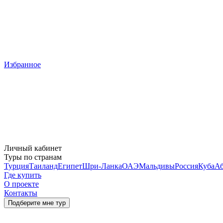
Избранное
Личный кабинет
Туры по странам
Турция
Таиланд
Египет
Шри-Ланка
ОАЭ
Мальдивы
Россия
Куба
Аб
Где купить
О проекте
Контакты
Подберите мне тур