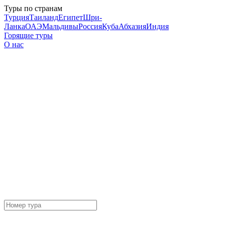
Туры по странам
Турция
Таиланд
Египет
Шри-
Ланка
ОАЭ
Мальдивы
Россия
Куба
Абхазия
Индия
Горящие туры
О нас