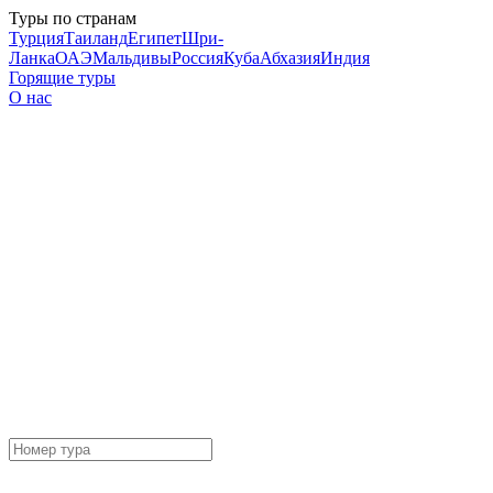
Туры по странам
Турция
Таиланд
Египет
Шри-
Ланка
ОАЭ
Мальдивы
Россия
Куба
Абхазия
Индия
Горящие туры
О нас