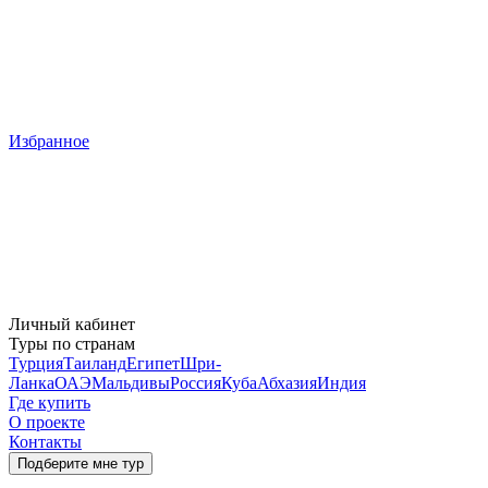
Избранное
Личный кабинет
Туры по странам
Турция
Таиланд
Египет
Шри-
Ланка
ОАЭ
Мальдивы
Россия
Куба
Абхазия
Индия
Где купить
О проекте
Контакты
Подберите мне тур