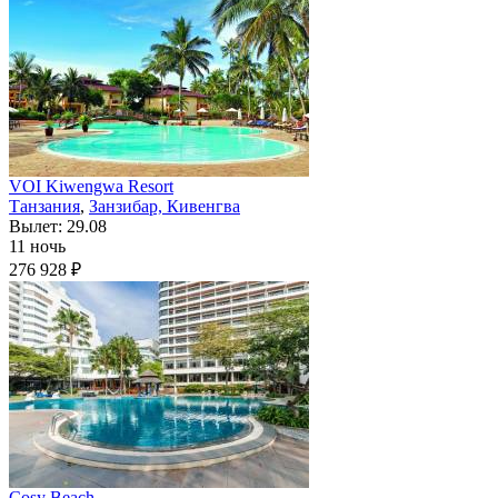
VOI Kiwengwa Resort
Танзания
,
Занзибар, Кивенгва
Вылет: 29.08
11 ночь
276 928 ₽
Cosy Beach