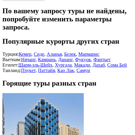
По вашему запросу туры не найдены,
попробуйте изменить параметры
запроса.
Популярные курорты других стран
Турция:
Кемер
,
Сиде
,
Аланья
,
Белек
,
Мармарис
Вьетнам:
Нячанг
,
Камрань
,
Дананг
,
Фукуок
,
Фантьет
Египет:
Шарм-эль-Шейх
,
Хургада
,
Макади
,
Дахаб
,
Сома Бей
Таиланд:
Пхукет
,
Паттайя
,
Као Лак
,
Самуи
Горящие туры разных стран