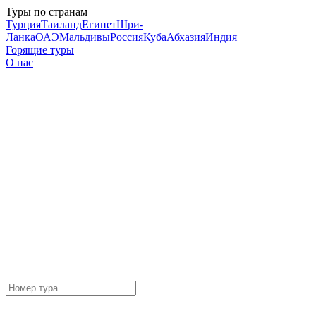
Туры по странам
Турция
Таиланд
Египет
Шри-
Ланка
ОАЭ
Мальдивы
Россия
Куба
Абхазия
Индия
Горящие туры
О нас