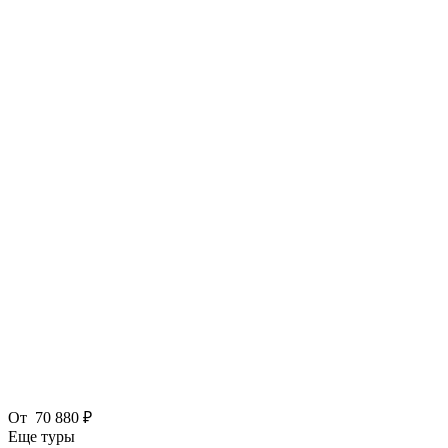
От
70 880 ₽
Еще туры