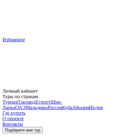
Избранное
Личный кабинет
Туры по странам
Турция
Таиланд
Египет
Шри-
Ланка
ОАЭ
Мальдивы
Россия
Куба
Абхазия
Индия
Где купить
О проекте
Контакты
Подберите мне тур