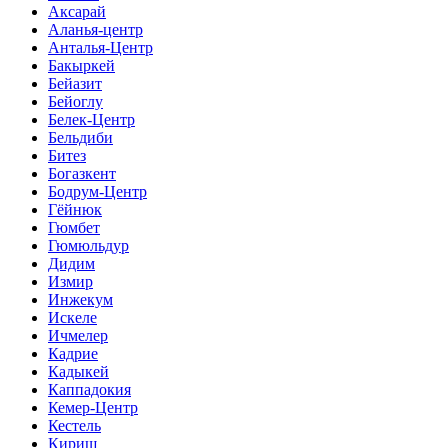
Аксарай
Аланья-центр
Анталья-Центр
Бакыркей
Бейазит
Бейоглу
Белек-Центр
Бельдиби
Битез
Богазкент
Бодрум-Центр
Гёйнюк
Гюмбет
Гюмюльдур
Дидим
Измир
Инжекум
Искеле
Ичмелер
Кадрие
Кадыкей
Каппадокия
Кемер-Центр
Кестель
Кириш