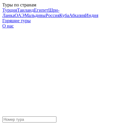
Туры по странам
Турция
Таиланд
Египет
Шри-
Ланка
ОАЭ
Мальдивы
Россия
Куба
Абхазия
Индия
Горящие туры
О нас