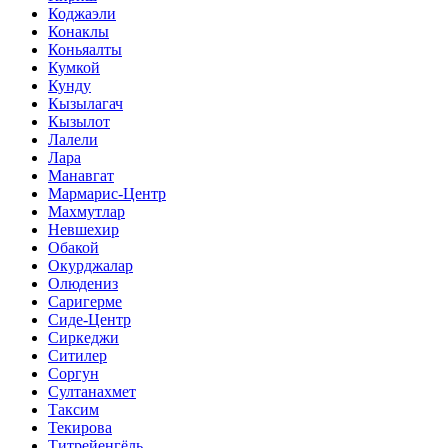
Коджаэли
Конаклы
Коньяалты
Кумкой
Кунду
Кызылагач
Кызылот
Лалели
Лара
Манавгат
Мармарис-Центр
Махмутлар
Невшехир
Обакой
Окурджалар
Олюдениз
Саригерме
Сиде-Центр
Сиркеджи
Ситилер
Соргун
Султанахмет
Таксим
Текирова
Титрейенгёль