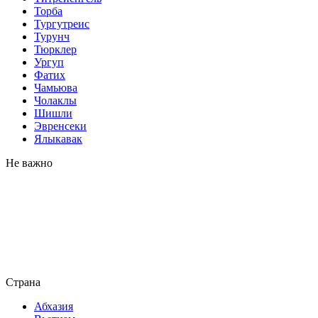
Торба
Тургутреис
Турунч
Тюрклер
Ургуп
Фатих
Чамьюва
Чолаклы
Шишли
Эвренсеки
Ялыкавак
Не важно
Страна
Абхазия