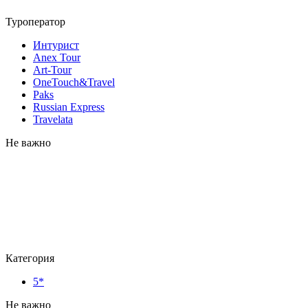
Туроператор
Интурист
Anex Tour
Art-Tour
OneTouch&Travel
Paks
Russian Express
Travelata
Не важно
Категория
5*
Не важно