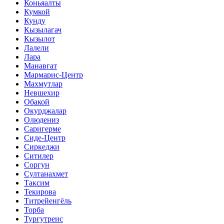
Коньяалты
Кумкой
Кунду
Кызылагач
Кызылот
Лалели
Лара
Манавгат
Мармарис-Центр
Махмутлар
Невшехир
Обакой
Окурджалар
Олюдениз
Саригерме
Сиде-Центр
Сиркеджи
Ситилер
Соргун
Султанахмет
Таксим
Текирова
Титрейенгёль
Торба
Тургутреис