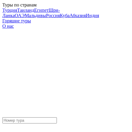
Туры по странам
Турция
Таиланд
Египет
Шри-
Ланка
ОАЭ
Мальдивы
Россия
Куба
Абхазия
Индия
Горящие туры
О нас