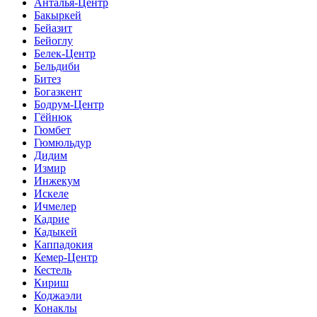
Анталья-Центр
Бакыркей
Бейазит
Бейоглу
Белек-Центр
Бельдиби
Битез
Богазкент
Бодрум-Центр
Гёйнюк
Гюмбет
Гюмюльдур
Дидим
Измир
Инжекум
Искеле
Ичмелер
Кадрие
Кадыкей
Каппадокия
Кемер-Центр
Кестель
Кириш
Коджаэли
Конаклы