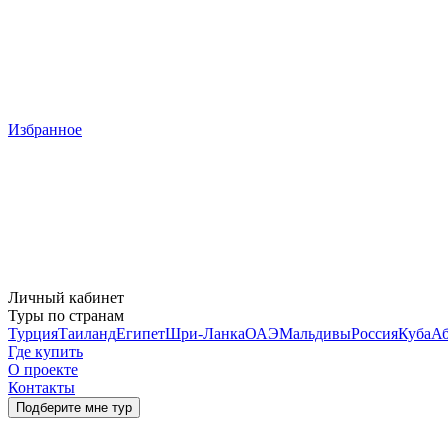
Избранное
Личный кабинет
Туры по странам
Турция
Таиланд
Египет
Шри-Ланка
ОАЭ
Мальдивы
Россия
Куба
Аб
Где купить
О проекте
Контакты
Подберите мне тур