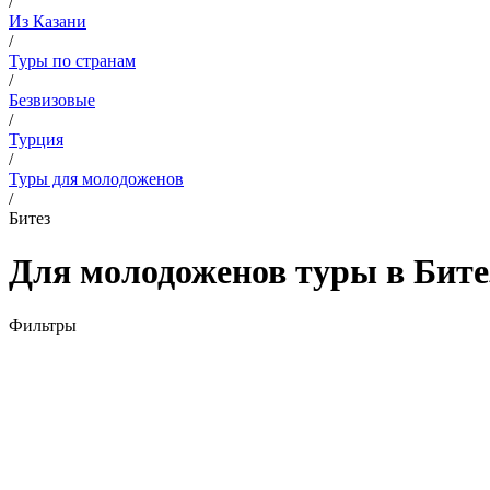
/
Из Казани
/
Туры по странам
/
Безвизовые
/
Турция
/
Туры для молодоженов
/
Битез
Для молодоженов туры в Бите
Фильтры