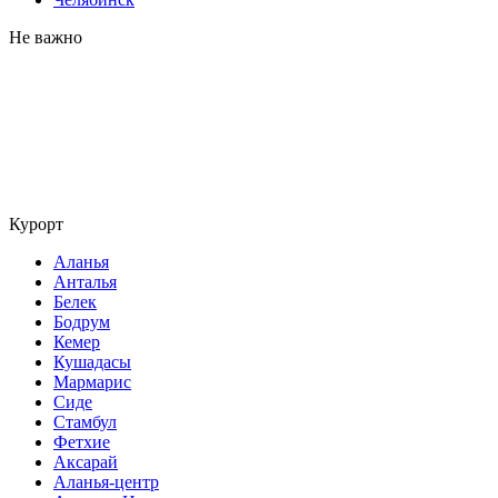
Не важно
Курорт
Аланья
Анталья
Белек
Бодрум
Кемер
Кушадасы
Мармарис
Сиде
Стамбул
Фетхие
Аксарай
Аланья-центр