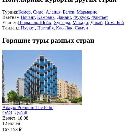
Турция:
Кемер
,
Сиде
,
Аланья
,
Белек
,
Мармарис
Вьетнам:
Нячанг
,
Камрань
,
Дананг
,
Фукуок
,
Фантьет
Египет:
Шарм-эль-Шейх
,
Хургада
,
Макади
,
Дахаб
,
Сома Бей
Таиланд:
Пхукет
,
Паттайя
,
Као Лак
,
Самуи
Горящие туры разных стран
Adagio Premium The Palm
ОАЭ
,
Дубай
Вылет: 18.08
12 ночей
167 158 ₽