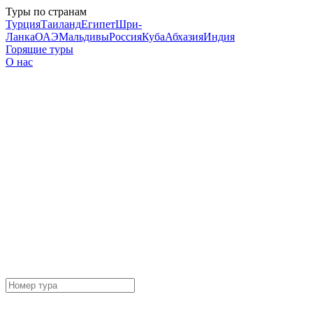
Туры по странам
Турция
Таиланд
Египет
Шри-
Ланка
ОАЭ
Мальдивы
Россия
Куба
Абхазия
Индия
Горящие туры
О нас