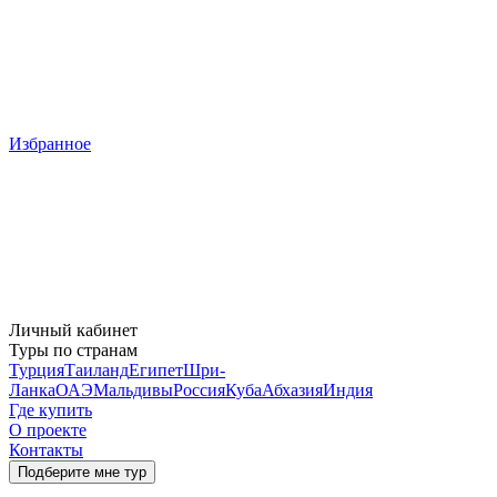
Избранное
Личный кабинет
Туры по странам
Турция
Таиланд
Египет
Шри-
Ланка
ОАЭ
Мальдивы
Россия
Куба
Абхазия
Индия
Где купить
О проекте
Контакты
Подберите мне тур