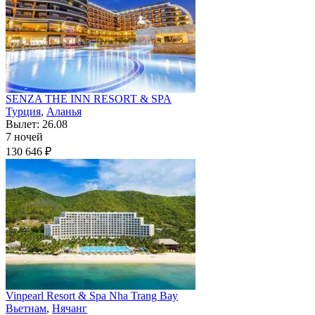
SENZA THE INN RESORT & SPA
Турция
,
Аланья
Вылет: 26.08
7 ночей
130 646 ₽
Vinpearl Resort & Spa Nha Trang Bay
Вьетнам
,
Нячанг