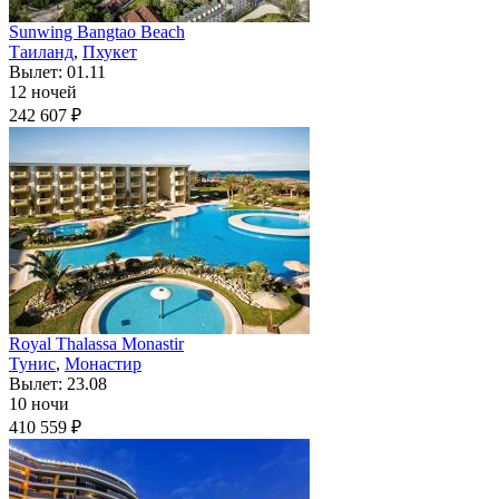
Sunwing Bangtao Beach
Таиланд
,
Пхукет
Вылет: 01.11
12 ночей
242 607 ₽
Royal Thalassa Monastir
Тунис
,
Монастир
Вылет: 23.08
10 ночи
410 559 ₽