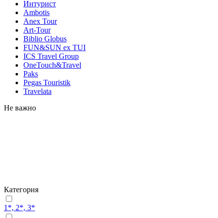
Интурист
Ambotis
Anex Tour
Art-Tour
Biblio Globus
FUN&SUN ex TUI
ICS Travel Group
OneTouch&Travel
Paks
Pegas Touristik
Travelata
Не важно
Категория
1*, 2*, 3*