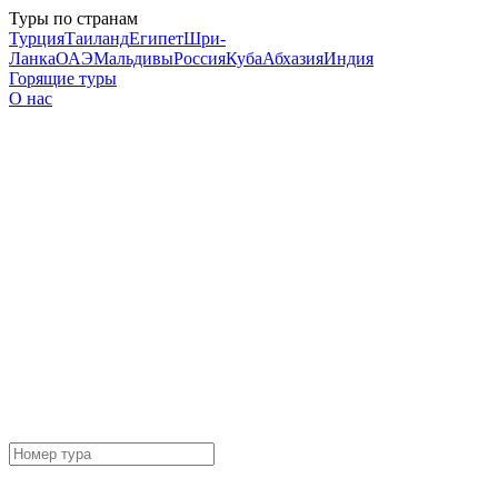
Туры по странам
Турция
Таиланд
Египет
Шри-
Ланка
ОАЭ
Мальдивы
Россия
Куба
Абхазия
Индия
Горящие туры
О нас