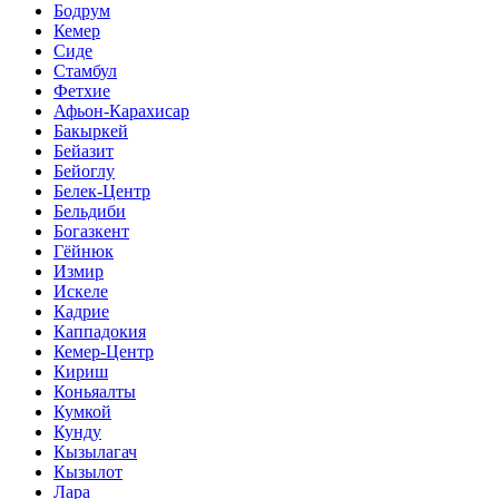
Бодрум
Кемер
Сиде
Стамбул
Фетхие
Афьон-Карахисар
Бакыркей
Бейазит
Бейоглу
Белек-Центр
Бельдиби
Богазкент
Гёйнюк
Измир
Искеле
Кадрие
Каппадокия
Кемер-Центр
Кириш
Коньяалты
Кумкой
Кунду
Кызылагач
Кызылот
Лара