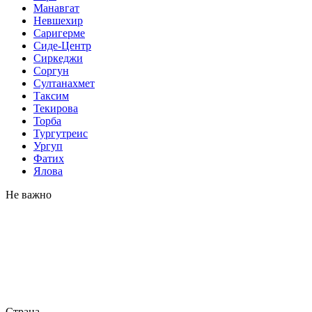
Манавгат
Невшехир
Саригерме
Сиде-Центр
Сиркеджи
Соргун
Султанахмет
Таксим
Текирова
Торба
Тургутреис
Ургуп
Фатих
Ялова
Не важно
Страна