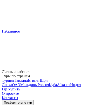
Избранное
Личный кабинет
Туры по странам
Турция
Таиланд
Египет
Шри-
Ланка
ОАЭ
Мальдивы
Россия
Куба
Абхазия
Индия
Где купить
О проекте
Контакты
Подберите мне тур