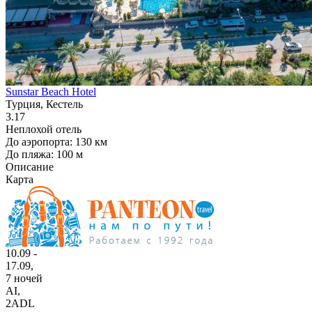
Sunstar Beach Hotel
Турция, Кестель
3.17
Неплохой отель
До аэропорта: 130 км
До пляжа: 100 м
Описание
Карта
10.09 -
17.09,
7 ночей
AI
,
2ADL