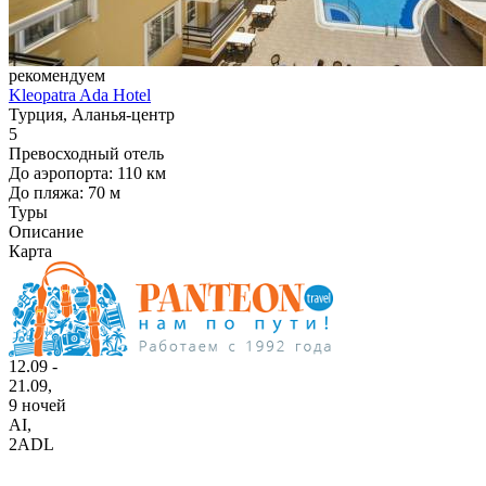
рекомендуем
Kleopatra Ada Hotel
Турция, Аланья-центр
5
Превосходный отель
До аэропорта: 110 км
До пляжа: 70 м
Туры
Описание
Карта
12.09 -
21.09,
9 ночей
AI
,
2ADL