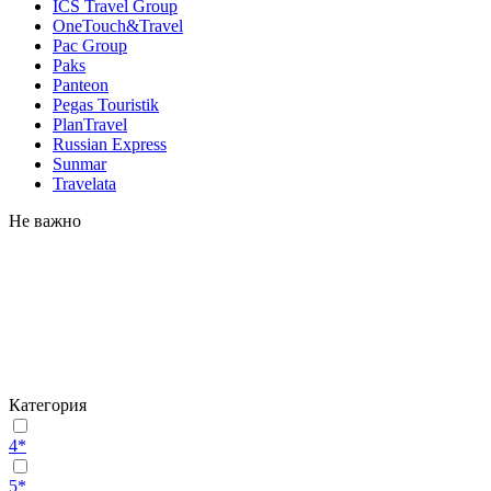
ICS Travel Group
OneTouch&Travel
Pac Group
Paks
Panteon
Pegas Touristik
PlanTravel
Russian Express
Sunmar
Travelata
Не важно
Категория
4*
5*