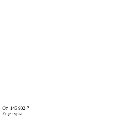
От
145 932 ₽
Еще туры