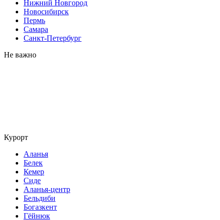
Нижний Новгород
Новосибирск
Пермь
Самара
Санкт-Петербург
Не важно
Курорт
Аланья
Белек
Кемер
Сиде
Аланья-центр
Бельдиби
Богазкент
Гёйнюк