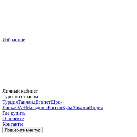
Избранное
Личный кабинет
Туры по странам
Турция
Таиланд
Египет
Шри-
Ланка
ОАЭ
Мальдивы
Россия
Куба
Абхазия
Индия
Где купить
О проекте
Контакты
Подберите мне тур