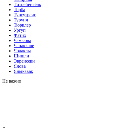
Титрейенгёль
Торба
Тургутреис
Турунч
Тюрклер
Ургуп
Фатих
Чамьюва
Чанаккале
Чолаклы
Шишли
Эвренсеки
Ялова
Ялыкавак
Не важно