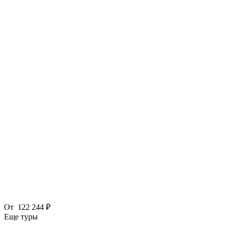
От
122 244 ₽
Еще туры