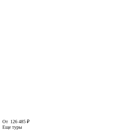
От
126 485 ₽
Еще туры