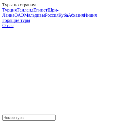
Туры по странам
Турция
Таиланд
Египет
Шри-
Ланка
ОАЭ
Мальдивы
Россия
Куба
Абхазия
Индия
Горящие туры
О нас