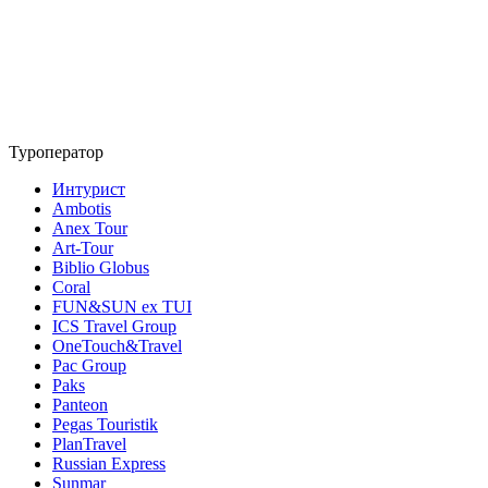
Туроператор
Интурист
Ambotis
Anex Tour
Art-Tour
Biblio Globus
Coral
FUN&SUN ex TUI
ICS Travel Group
OneTouch&Travel
Pac Group
Paks
Panteon
Pegas Touristik
PlanTravel
Russian Express
Sunmar