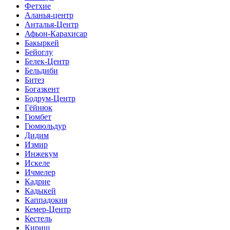
Фетхие
Аланья-центр
Анталья-Центр
Афьон-Карахисар
Бакыркей
Бейоглу
Белек-Центр
Бельдиби
Битез
Богазкент
Бодрум-Центр
Гёйнюк
Гюмбет
Гюмюльдур
Дидим
Измир
Инжекум
Искеле
Ичмелер
Кадрие
Кадыкей
Каппадокия
Кемер-Центр
Кестель
Кириш