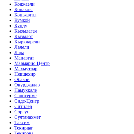
Коджаэли
Конаклы
Коньяалты
Кумкой
Кунду
Кызылагач
Кызылот
Кыркларели
Лалели
Лара
Манавгат
Мармарис-Центр
Махмутлар
Невшехир
Обакой
Окурджалар
Памуккале
Саригерме
Сиде-Центр
Ситилер
Соргун
Султанахмет
Таксим
Текирдаг
Текирова