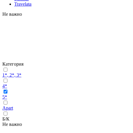
Travelata
Не важно
Категория
1*, 2*, 3*
4*
5*
Apart
Б/К
Не важно