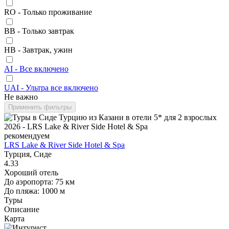
RO - Только проживание
BB - Только завтрак
HB - Завтрак, ужин
AI - Все включено
UAI - Ультра все включено
Не важно
Применить фильтры
рекомендуем
LRS Lake & River Side Hotel & Spa
Турция, Сиде
4.33
Хороший отель
До аэропорта: 75 км
До пляжа: 1000 м
Туры
Описание
Карта