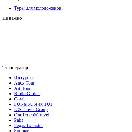
Туры для молодоженов
Не важно
Туроператор
Интурист
Anex Tour
Art-Tour
Biblio Globus
Coral
FUN&SUN ex TUI
ICS Travel Group
OneTouch&Travel
Paks
Pegas Touristik
Sunmar