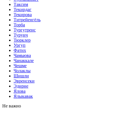
Таксим
Текирдаг
Текирова
Титрейенгёль
Торба
Тургутреис
Турунч
Тюрклер
Ургуп
Фатих
Чамьюва
Чанаккале
Чешме
Чолаклы
Шишли
Эвренсеки
Эдирне
Ялова
Ялыкавак
Не важно