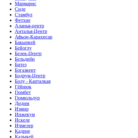
Мармарис
Сиде
Стамбул
Фетхие
Аланья-центр
Анталья-Центр
Афьон-Карахисар
Бакыркей
Бейоглу
Белек-Центр
Бельдиби
Битез
Богазкент
Бодрум-Центр
Болу - Карталкая
Гёйнюк
Гюмбет
Гюмюльдур
Дидим
Измир
Инжекум
Искеле
Ичмелер
Кадрие
Кадыкей