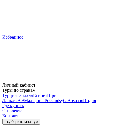
Избранное
Личный кабинет
Туры по странам
Турция
Таиланд
Египет
Шри-
Ланка
ОАЭ
Мальдивы
Россия
Куба
Абхазия
Индия
Где купить
О проекте
Контакты
Подберите мне тур