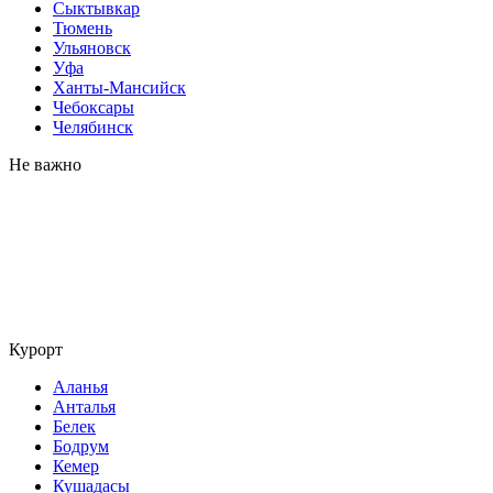
Сыктывкар
Тюмень
Ульяновск
Уфа
Ханты-Мансийск
Чебоксары
Челябинск
Не важно
Курорт
Аланья
Анталья
Белек
Бодрум
Кемер
Кушадасы