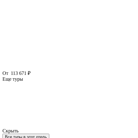
От
113 671 ₽
Еще туры
Скрыть
Все туры в этот отель