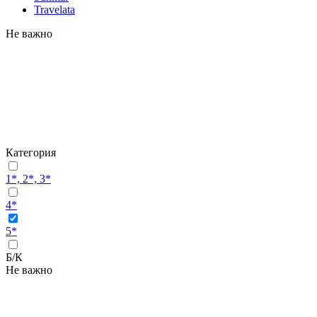
Travelata
Не важно
Категория
1*, 2*, 3*
4*
5*
Б/К
Не важно