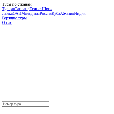
Туры по странам
Турция
Таиланд
Египет
Шри-
Ланка
ОАЭ
Мальдивы
Россия
Куба
Абхазия
Индия
Горящие туры
О нас