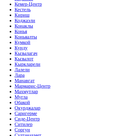
Кемер-Центр
Кестель
Кириш
Коджаэли
Конаклы
Конья
Коньяалты
Кумкой
Кунду
Кызылагач
Кызылот
Кыркларели
Лалели
Лара
Манавгат
Мармарис-Центр
Махмутлар
Мугла
Обакой
Окурджалар
Саригерме
Сиде-Центр
Ситилер
Соргун
Султанахмет