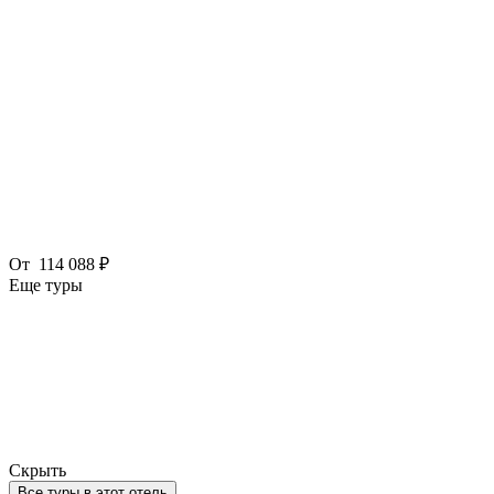
От
114 088 ₽
Еще туры
Скрыть
Все туры в этот отель