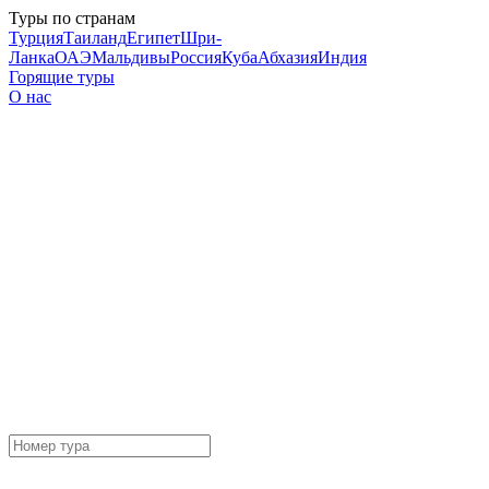
Туры по странам
Турция
Таиланд
Египет
Шри-
Ланка
ОАЭ
Мальдивы
Россия
Куба
Абхазия
Индия
Горящие туры
О нас