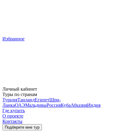
Избранное
Личный кабинет
Туры по странам
Турция
Таиланд
Египет
Шри-
Ланка
ОАЭ
Мальдивы
Россия
Куба
Абхазия
Индия
Где купить
О проекте
Контакты
Подберите мне тур