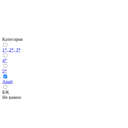
Категория
1*, 2*, 3*
4*
5*
Apart
Б/К
Не важно