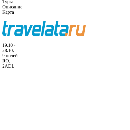
Туры
Описание
Карта
19.10 -
28.10,
9 ночей
RO
,
2ADL