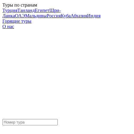
Туры по странам
Турция
Таиланд
Египет
Шри-
Ланка
ОАЭ
Мальдивы
Россия
Куба
Абхазия
Индия
Горящие туры
О нас