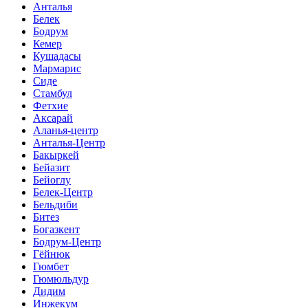
Анталья
Белек
Бодрум
Кемер
Кушадасы
Мармарис
Сиде
Стамбул
Фетхие
Аксарай
Аланья-центр
Анталья-Центр
Бакыркей
Бейазит
Бейоглу
Белек-Центр
Бельдиби
Битез
Богазкент
Бодрум-Центр
Гёйнюк
Гюмбет
Гюмюльдур
Дидим
Инжекум