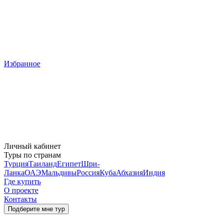
Избранное
Личный кабинет
Туры по странам
Турция
Таиланд
Египет
Шри-
Ланка
ОАЭ
Мальдивы
Россия
Куба
Абхазия
Индия
Где купить
О проекте
Контакты
Подберите мне тур