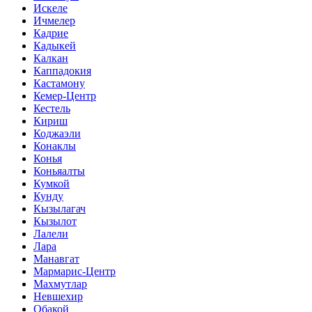
Искеле
Ичмелер
Кадрие
Кадыкей
Калкан
Каппадокия
Кастамону
Кемер-Центр
Кестель
Кириш
Коджаэли
Конаклы
Конья
Коньяалты
Кумкой
Кунду
Кызылагач
Кызылот
Лалели
Лара
Манавгат
Мармарис-Центр
Махмутлар
Невшехир
Обакой