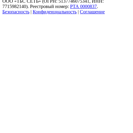
ООО «ТБС СЕТЬ» (ОГРН: 5137746075341, ИНН:
7715982140). Реестровый номер:
РТА 0000837
.
Безопасность
|
Конфиденциальность
|
Соглашение