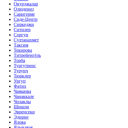
Окурджалар
Олюдениз
Саригерме
Сиде-Центр
Сиркеджи
Ситилер
Соргун
Султанахмет
Таксим
Текирова
Титрейенгёль
Торба
Тургутреис
Турунч
Тюрклер
Ургуп
Фатих
Чамьюва
Чанаккале
Чолаклы
Шишли
Эвренсеки
Эдирне
Ялова
Ялыкавак