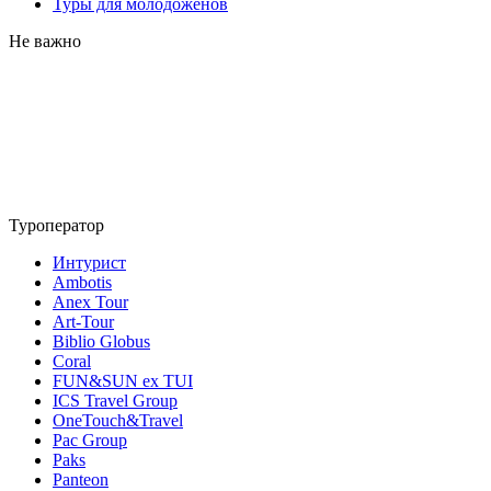
Туры для молодоженов
Не важно
Туроператор
Интурист
Ambotis
Anex Tour
Art-Tour
Biblio Globus
Coral
FUN&SUN ex TUI
ICS Travel Group
OneTouch&Travel
Pac Group
Paks
Panteon