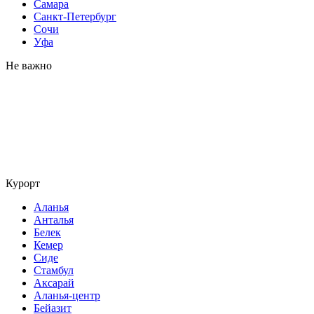
Самара
Санкт-Петербург
Сочи
Уфа
Не важно
Курорт
Аланья
Анталья
Белек
Кемер
Сиде
Стамбул
Аксарай
Аланья-центр
Бейазит