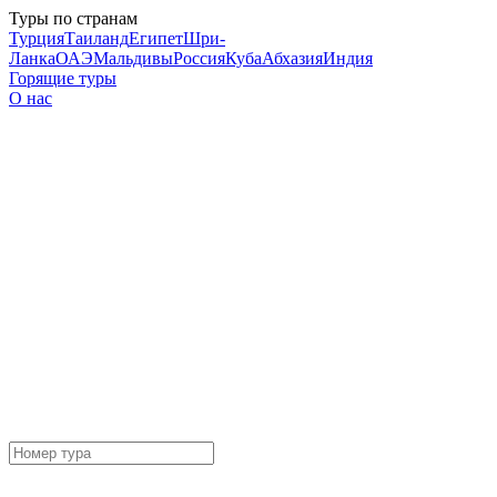
Туры по странам
Турция
Таиланд
Египет
Шри-
Ланка
ОАЭ
Мальдивы
Россия
Куба
Абхазия
Индия
Горящие туры
О нас