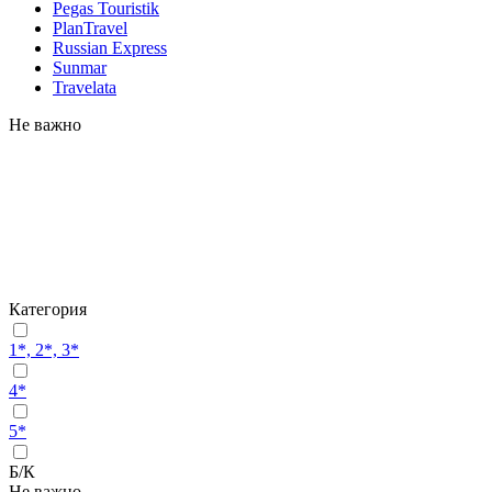
Pegas Touristik
PlanTravel
Russian Express
Sunmar
Travelata
Не важно
Категория
1*, 2*, 3*
4*
5*
Б/К
Не важно