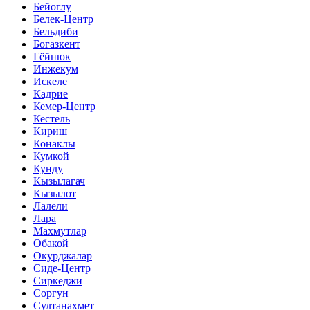
Бейоглу
Белек-Центр
Бельдиби
Богазкент
Гёйнюк
Инжекум
Искеле
Кадрие
Кемер-Центр
Кестель
Кириш
Конаклы
Кумкой
Кунду
Кызылагач
Кызылот
Лалели
Лара
Махмутлар
Обакой
Окурджалар
Сиде-Центр
Сиркеджи
Соргун
Султанахмет