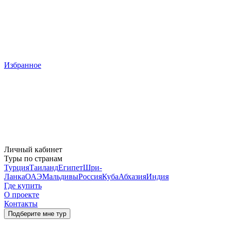
Избранное
Личный кабинет
Туры по странам
Турция
Таиланд
Египет
Шри-
Ланка
ОАЭ
Мальдивы
Россия
Куба
Абхазия
Индия
Где купить
О проекте
Контакты
Подберите мне тур