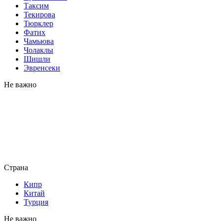
Таксим
Текирова
Тюрклер
Фатих
Чамьюва
Чолаклы
Шишли
Эвренсеки
Не важно
Страна
Кипр
Китай
Турция
Не важно