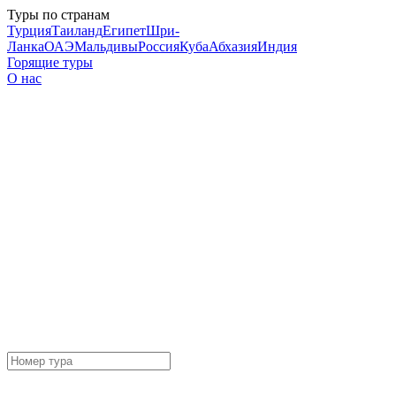
Туры по странам
Турция
Таиланд
Египет
Шри-
Ланка
ОАЭ
Мальдивы
Россия
Куба
Абхазия
Индия
Горящие туры
О нас