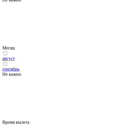
Месяц
август
сентябрь
Не важно
Время вылета