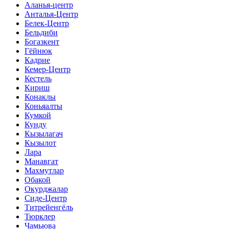
Аланья-центр
Анталья-Центр
Белек-Центр
Бельдиби
Богазкент
Гёйнюк
Кадрие
Кемер-Центр
Кестель
Кириш
Конаклы
Коньяалты
Кумкой
Кунду
Кызылагач
Кызылот
Лара
Манавгат
Махмутлар
Обакой
Окурджалар
Сиде-Центр
Титрейенгёль
Тюрклер
Чамьюва