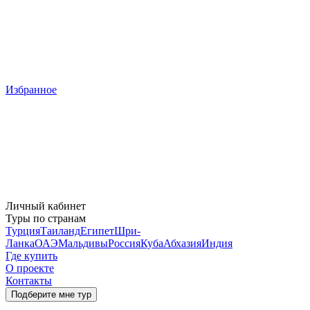
Избранное
Личный кабинет
Туры по странам
Турция
Таиланд
Египет
Шри-
Ланка
ОАЭ
Мальдивы
Россия
Куба
Абхазия
Индия
Где купить
О проекте
Контакты
Подберите мне тур