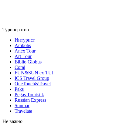
Туроператор
Интурист
Ambotis
Anex Tour
Art-Tour
Biblio Globus
Coral
FUN&SUN ex TUI
ICS Travel Group
OneTouch&Travel
Paks
Pegas Touristik
Russian Express
Sunmar
Travelata
Не важно