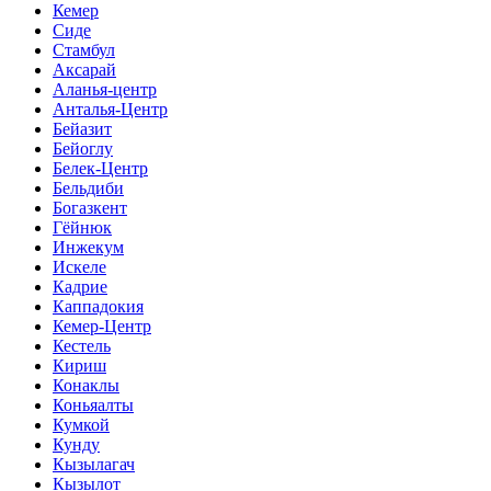
Кемер
Сиде
Стамбул
Аксарай
Аланья-центр
Анталья-Центр
Бейазит
Бейоглу
Белек-Центр
Бельдиби
Богазкент
Гёйнюк
Инжекум
Искеле
Кадрие
Каппадокия
Кемер-Центр
Кестель
Кириш
Конаклы
Коньяалты
Кумкой
Кунду
Кызылагач
Кызылот