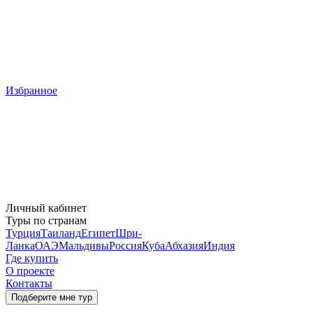
Избранное
Личный кабинет
Туры по странам
Турция
Таиланд
Египет
Шри-
Ланка
ОАЭ
Мальдивы
Россия
Куба
Абхазия
Индия
Где купить
О проекте
Контакты
Подберите мне тур