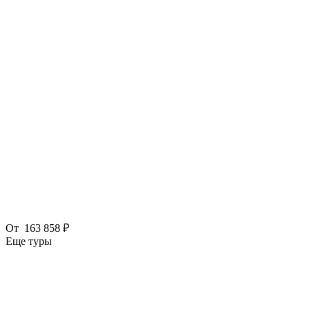
От
163 858 ₽
Еще туры