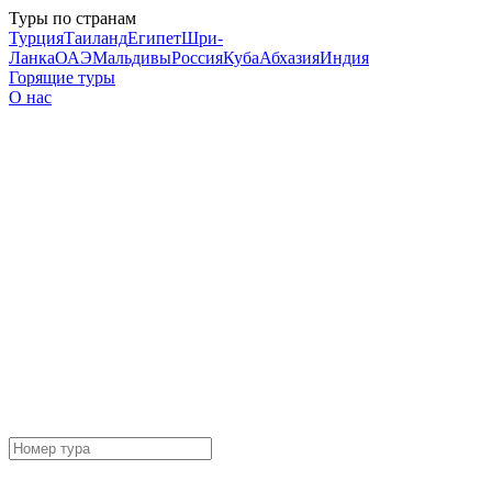
Туры по странам
Турция
Таиланд
Египет
Шри-
Ланка
ОАЭ
Мальдивы
Россия
Куба
Абхазия
Индия
Горящие туры
О нас