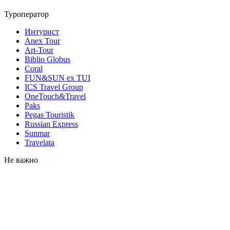
Туроператор
Интурист
Anex Tour
Art-Tour
Biblio Globus
Coral
FUN&SUN ex TUI
ICS Travel Group
OneTouch&Travel
Paks
Pegas Touristik
Russian Express
Sunmar
Travelata
Не важно