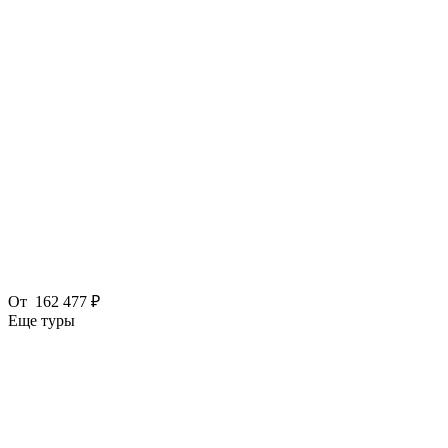
От
162 477 ₽
Еще туры