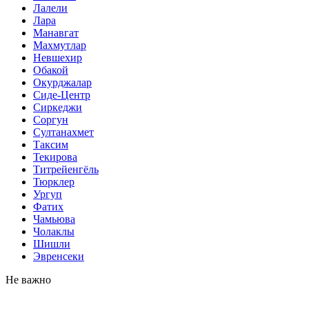
Лалели
Лара
Манавгат
Махмутлар
Невшехир
Обакой
Окурджалар
Сиде-Центр
Сиркеджи
Соргун
Султанахмет
Таксим
Текирова
Титрейенгёль
Тюрклер
Ургуп
Фатих
Чамьюва
Чолаклы
Шишли
Эвренсеки
Не важно