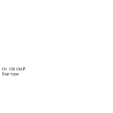
От
158 194 ₽
Еще туры