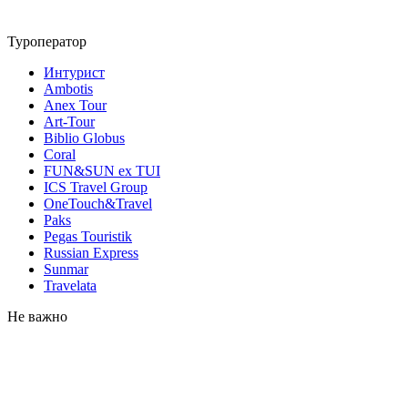
Туроператор
Интурист
Ambotis
Anex Tour
Art-Tour
Biblio Globus
Coral
FUN&SUN ex TUI
ICS Travel Group
OneTouch&Travel
Paks
Pegas Touristik
Russian Express
Sunmar
Travelata
Не важно