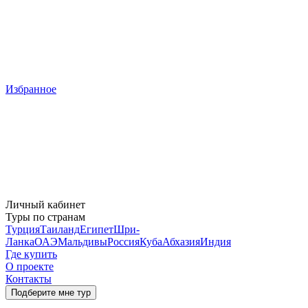
Избранное
Личный кабинет
Туры по странам
Турция
Таиланд
Египет
Шри-
Ланка
ОАЭ
Мальдивы
Россия
Куба
Абхазия
Индия
Где купить
О проекте
Контакты
Подберите мне тур