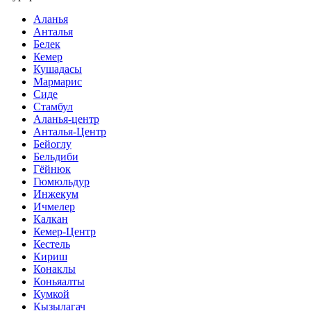
Аланья
Анталья
Белек
Кемер
Кушадасы
Мармарис
Сиде
Стамбул
Аланья-центр
Анталья-Центр
Бейоглу
Бельдиби
Гёйнюк
Гюмюльдур
Инжекум
Ичмелер
Калкан
Кемер-Центр
Кестель
Кириш
Конаклы
Коньяалты
Кумкой
Кызылагач