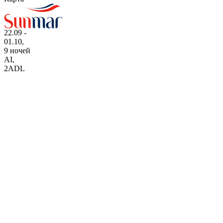
22.09 -
01.10,
9 ночей
AI
,
2ADL