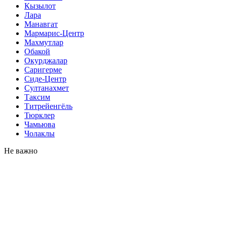
Кызылот
Лара
Манавгат
Мармарис-Центр
Махмутлар
Обакой
Окурджалар
Саригерме
Сиде-Центр
Султанахмет
Таксим
Титрейенгёль
Тюрклер
Чамьюва
Чолаклы
Не важно