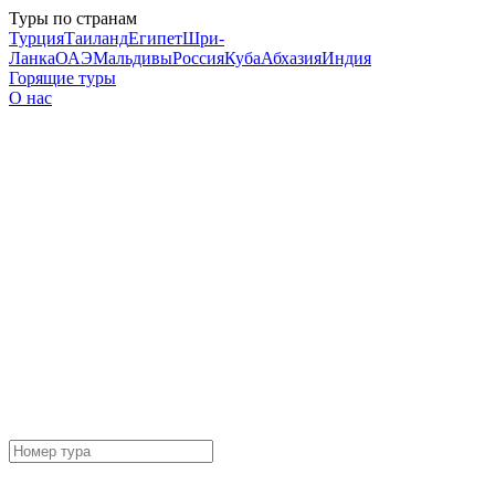
Туры по странам
Турция
Таиланд
Египет
Шри-
Ланка
ОАЭ
Мальдивы
Россия
Куба
Абхазия
Индия
Горящие туры
О нас