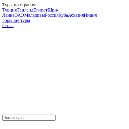
Туры по странам
Турция
Таиланд
Египет
Шри-
Ланка
ОАЭ
Мальдивы
Россия
Куба
Абхазия
Индия
Горящие туры
О нас