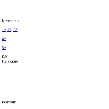
Категория
1*, 2*, 3*
4*
5*
Б/К
Не важно
Рейтинг