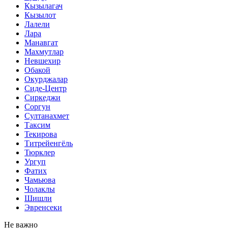
Кызылагач
Кызылот
Лалели
Лара
Манавгат
Махмутлар
Невшехир
Обакой
Окурджалар
Сиде-Центр
Сиркеджи
Соргун
Султанахмет
Таксим
Текирова
Титрейенгёль
Тюрклер
Ургуп
Фатих
Чамьюва
Чолаклы
Шишли
Эвренсеки
Не важно