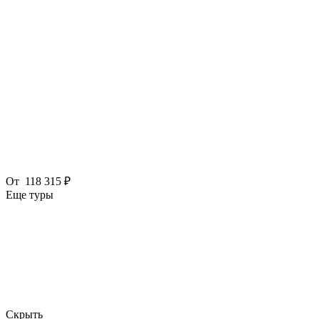
От
118 315 ₽
Еще туры
Скрыть