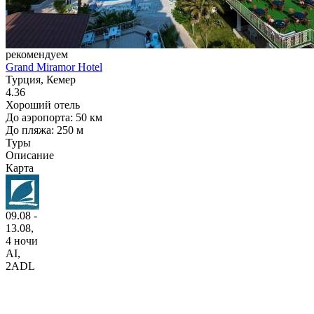
рекомендуем
Grand Miramor Hotel
Турция, Кемер
4.36
Хороший отель
До аэропорта: 50 км
До пляжа: 250 м
Туры
Описание
Карта
09.08 -
13.08,
4 ночи
AI
,
2ADL