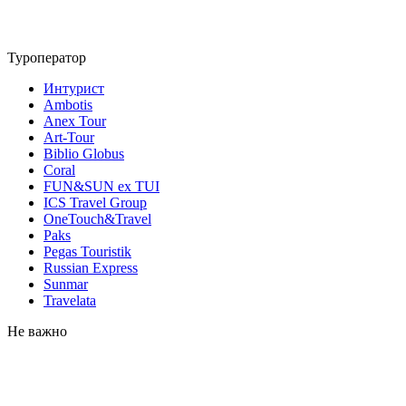
Туроператор
Интурист
Ambotis
Anex Tour
Art-Tour
Biblio Globus
Coral
FUN&SUN ex TUI
ICS Travel Group
OneTouch&Travel
Paks
Pegas Touristik
Russian Express
Sunmar
Travelata
Не важно