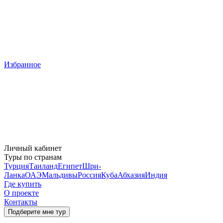
Избранное
Личный кабинет
Туры по странам
Турция
Таиланд
Египет
Шри-
Ланка
ОАЭ
Мальдивы
Россия
Куба
Абхазия
Индия
Где купить
О проекте
Контакты
Подберите мне тур