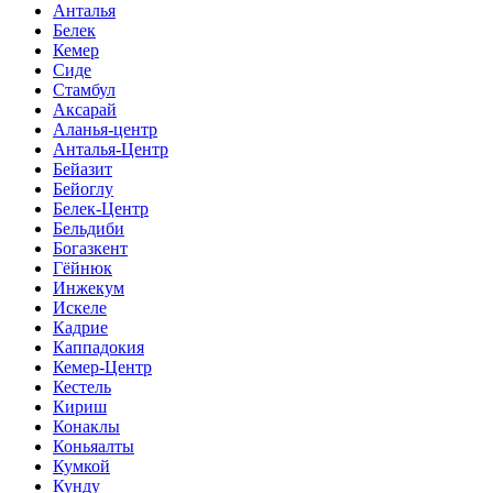
Анталья
Белек
Кемер
Сиде
Стамбул
Аксарай
Аланья-центр
Анталья-Центр
Бейазит
Бейоглу
Белек-Центр
Бельдиби
Богазкент
Гёйнюк
Инжекум
Искеле
Кадрие
Каппадокия
Кемер-Центр
Кестель
Кириш
Конаклы
Коньяалты
Кумкой
Кунду