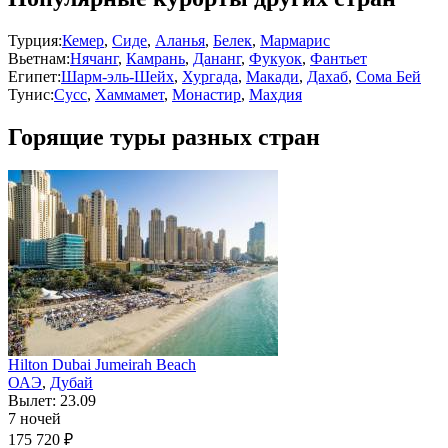
Турция:
Кемер
,
Сиде
,
Аланья
,
Белек
,
Мармарис
Вьетнам:
Нячанг
,
Камрань
,
Дананг
,
Фукуок
,
Фантьет
Египет:
Шарм-эль-Шейх
,
Хургада
,
Макади
,
Дахаб
,
Сома Бей
Тунис:
Сусс
,
Хаммамет
,
Монастир
,
Махдия
Горящие туры разных стран
Hilton Dubai Jumeirah Beach
ОАЭ
,
Дубай
Вылет: 23.09
7 ночей
175 720 ₽