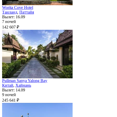
Worita Cove Hotel
Таиланд
,
Паттайя
Вылет: 16.09
7 ночей
142 607 ₽
Pullman Sanya Yalong Bay
Китай
,
Хайнань
Вылет: 14.09
9 ночей
245 641 ₽