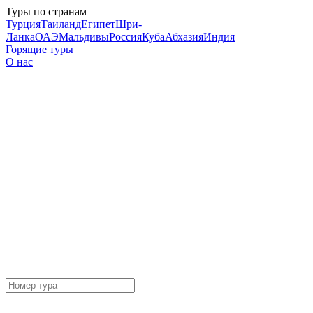
Туры по странам
Турция
Таиланд
Египет
Шри-
Ланка
ОАЭ
Мальдивы
Россия
Куба
Абхазия
Индия
Горящие туры
О нас