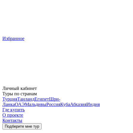
Избранное
Личный кабинет
Туры по странам
Турция
Таиланд
Египет
Шри-
Ланка
ОАЭ
Мальдивы
Россия
Куба
Абхазия
Индия
Где купить
О проекте
Контакты
Подберите мне тур