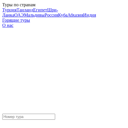
Туры по странам
Турция
Таиланд
Египет
Шри-
Ланка
ОАЭ
Мальдивы
Россия
Куба
Абхазия
Индия
Горящие туры
О нас