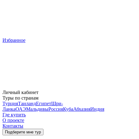
Избранное
Личный кабинет
Туры по странам
Турция
Таиланд
Египет
Шри-
Ланка
ОАЭ
Мальдивы
Россия
Куба
Абхазия
Индия
Где купить
О проекте
Контакты
Подберите мне тур