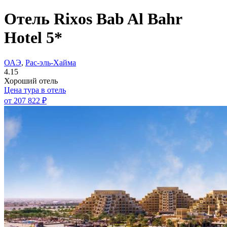
Отель Rixos Bab Al Bahr
Hotel 5*
ОАЭ
,
Рас-эль-Хайма
4.15
Хороший отель
Цена тура в отель
от
207 822 ₽