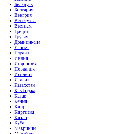
Беларусь
Болгария
Венгрия
Венесуэла
Вьетнам
Греция
Грузия
Доминикана
Египет
Израиль
Индия
Индонезия
Иордания
Испания
Италия
Казахстан
Камбоджа
Катар
Кения
Кипр
Киргизия
Китай
Куба
Маврикий
Малайзия