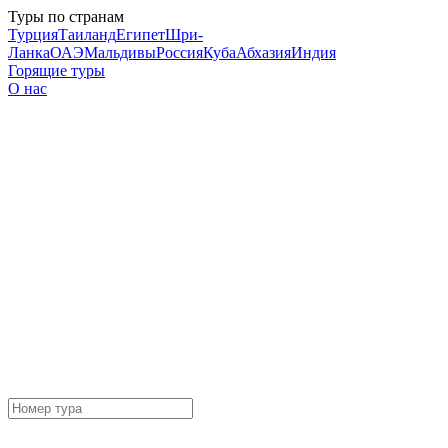
Туры по странам
Турция
Таиланд
Египет
Шри-
Ланка
ОАЭ
Мальдивы
Россия
Куба
Абхазия
Индия
Горящие туры
О нас