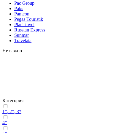
Pac Group
Paks
Panteon
Pegas Touristik
PlanTravel
Russian Express
Sunmar
Travelata
Не важно
Категория
1*, 2*, 3*
4*