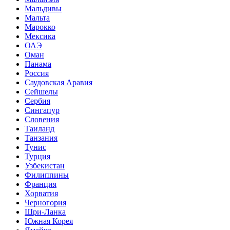
Мальдивы
Мальта
Марокко
Мексика
ОАЭ
Оман
Панама
Россия
Саудовская Аравия
Сейшелы
Сербия
Сингапур
Словения
Таиланд
Танзания
Тунис
Турция
Узбекистан
Филиппины
Франция
Хорватия
Черногория
Шри-Ланка
Южная Корея