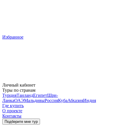
Избранное
Личный кабинет
Туры по странам
Турция
Таиланд
Египет
Шри-
Ланка
ОАЭ
Мальдивы
Россия
Куба
Абхазия
Индия
Где купить
О проекте
Контакты
Подберите мне тур