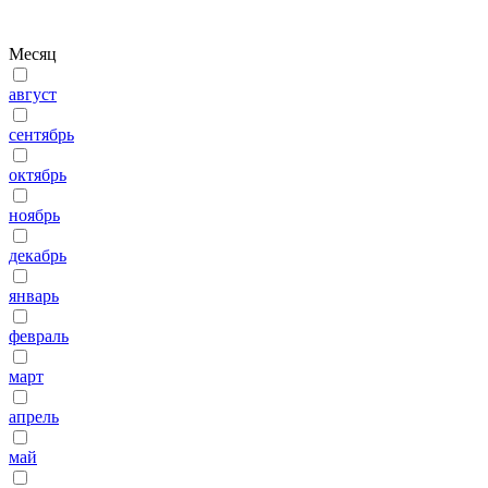
Месяц
август
сентябрь
октябрь
ноябрь
декабрь
январь
февраль
март
апрель
май