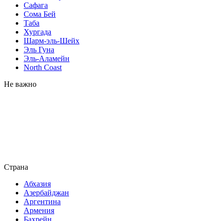
Сафага
Сома Бей
Таба
Хургада
Шарм-эль-Шейх
Эль Гуна
Эль-Аламейн
North Coast
Не важно
Страна
Абхазия
Азербайджан
Аргентина
Армения
Бахрейн