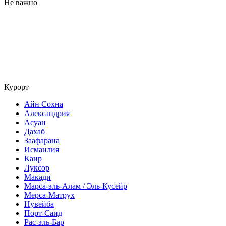
Не важно
Курорт
Айн Сохна
Александрия
Асуан
Дахаб
Заафарана
Исмаилия
Каир
Луксор
Макади
Марса-эль-Алам / Эль-Кусейр
Мерса-Матрух
Нувейба
Порт-Саид
Рас-эль-Бар