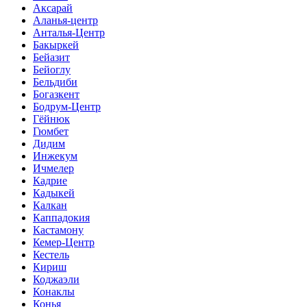
Аксарай
Аланья-центр
Анталья-Центр
Бакыркей
Бейазит
Бейоглу
Бельдиби
Богазкент
Бодрум-Центр
Гёйнюк
Гюмбет
Дидим
Инжекум
Ичмелер
Кадрие
Кадыкей
Калкан
Каппадокия
Кастамону
Кемер-Центр
Кестель
Кириш
Коджаэли
Конаклы
Конья