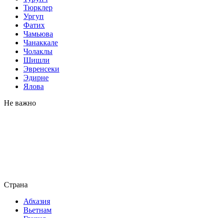
Тюрклер
Ургуп
Фатих
Чамьюва
Чанаккале
Чолаклы
Шишли
Эвренсеки
Эдирне
Ялова
Не важно
Страна
Абхазия
Вьетнам