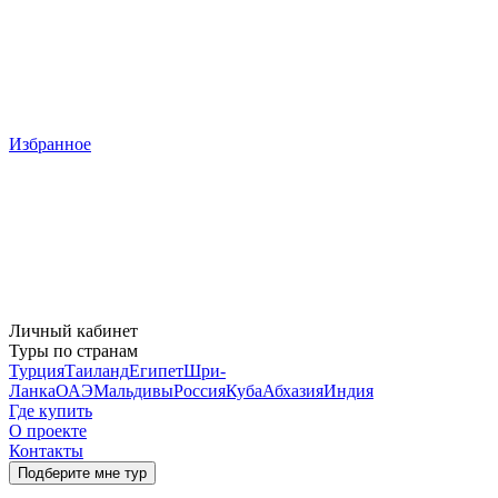
Избранное
Личный кабинет
Туры по странам
Турция
Таиланд
Египет
Шри-
Ланка
ОАЭ
Мальдивы
Россия
Куба
Абхазия
Индия
Где купить
О проекте
Контакты
Подберите мне тур