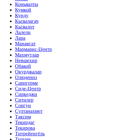
Коньяалты
Кумкой
Кунду
Кызылагач
Кызылот
Лалели
Лара
Манавгат
Мармарис-Центр
Махмутлар
Невшехир
Обакой
Окурджалар
Олюдениз
Саригерме
Сиде-Центр
Сиркеджи
Ситилер
Соргун
Султанахмет
Таксим
Текирдаг
Текирова
Титрейенгёль
Турунч