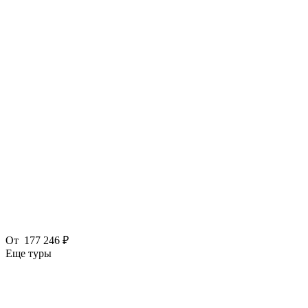
От
177 246 ₽
Еще туры