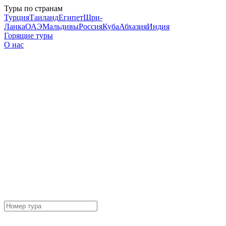
Туры по странам
Турция
Таиланд
Египет
Шри-
Ланка
ОАЭ
Мальдивы
Россия
Куба
Абхазия
Индия
Горящие туры
О нас