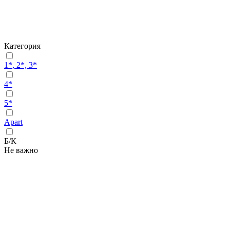
Категория
1*, 2*, 3*
4*
5*
Apart
Б/К
Не важно