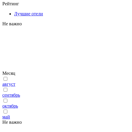
Рейтинг
Лучшие отели
Не важно
Месяц
август
сентябрь
октябрь
май
Не важно