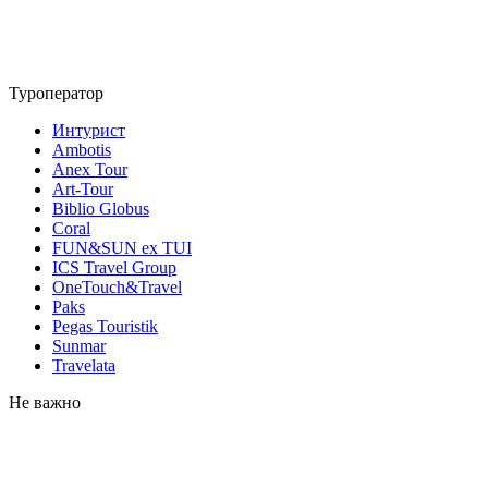
Туроператор
Интурист
Ambotis
Anex Tour
Art-Tour
Biblio Globus
Coral
FUN&SUN ex TUI
ICS Travel Group
OneTouch&Travel
Paks
Pegas Touristik
Sunmar
Travelata
Не важно