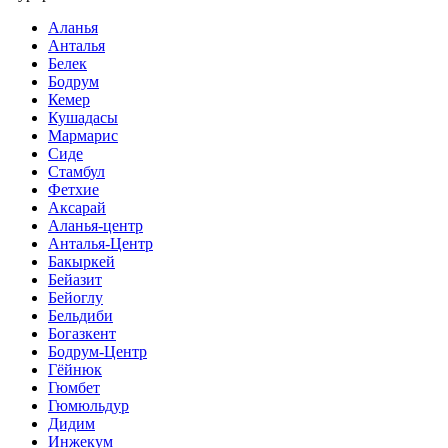
Аланья
Анталья
Белек
Бодрум
Кемер
Кушадасы
Мармарис
Сиде
Стамбул
Фетхие
Аксарай
Аланья-центр
Анталья-Центр
Бакыркей
Бейазит
Бейоглу
Бельдиби
Богазкент
Бодрум-Центр
Гёйнюк
Гюмбет
Гюмюльдур
Дидим
Инжекум