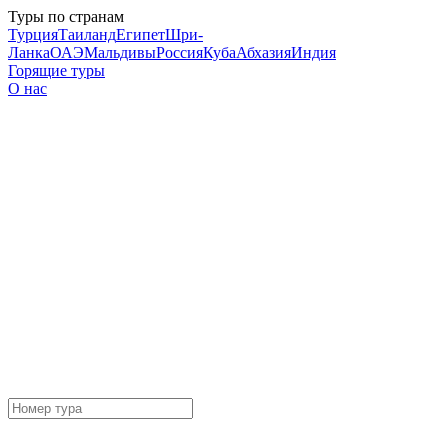
Туры по странам
Турция
Таиланд
Египет
Шри-
Ланка
ОАЭ
Мальдивы
Россия
Куба
Абхазия
Индия
Горящие туры
О нас