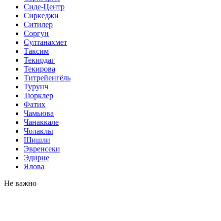
Сиде-Центр
Сиркеджи
Ситилер
Соргун
Султанахмет
Таксим
Текирдаг
Текирова
Титрейенгёль
Турунч
Тюрклер
Фатих
Чамьюва
Чанаккале
Чолаклы
Шишли
Эвренсеки
Эдирне
Ялова
Не важно