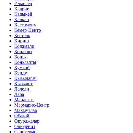
Ичмелер
Кадрие
Кадыкей
Калкан
Кастамону
Кемер-Центр
Кестель
Кириш
Коджаэли
Конаклы
Конья
Коньяалты
Кумкой
Кунду
Кызылагач
Кызылот
Лалели
Лара
Манавгат
Мармарис-Центр
Махмутлар
Обакой
Окурджалар
Олюдениз
Саригерме