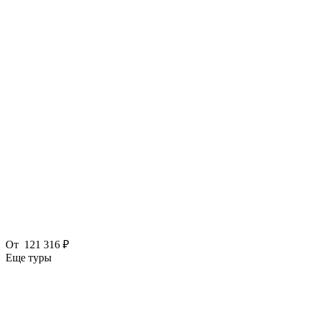
От
121 316 ₽
Еще туры