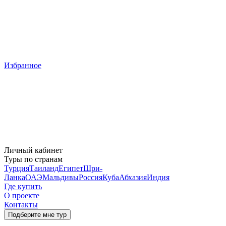
Избранное
Личный кабинет
Туры по странам
Турция
Таиланд
Египет
Шри-
Ланка
ОАЭ
Мальдивы
Россия
Куба
Абхазия
Индия
Где купить
О проекте
Контакты
Подберите мне тур