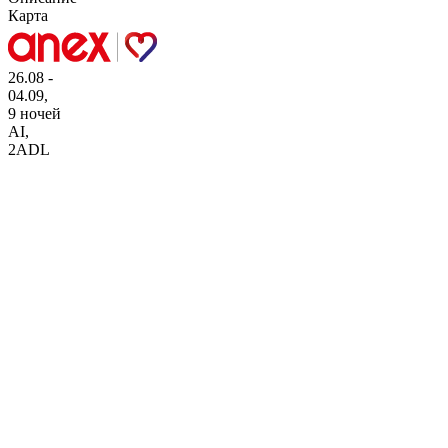
Карта
26.08 -
04.09,
9 ночей
AI
,
2ADL