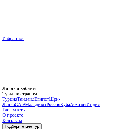
Избранное
Личный кабинет
Туры по странам
Турция
Таиланд
Египет
Шри-
Ланка
ОАЭ
Мальдивы
Россия
Куба
Абхазия
Индия
Где купить
О проекте
Контакты
Подберите мне тур