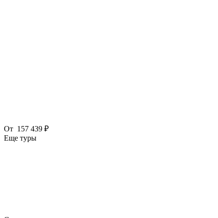
От
157 439 ₽
Еще туры