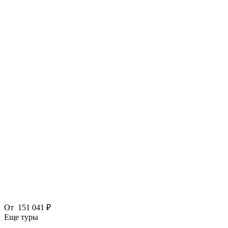
От
151 041 ₽
Еще туры