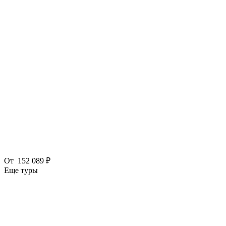
От
152 089 ₽
Еще туры