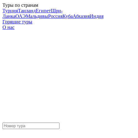
Туры по странам
Турция
Таиланд
Египет
Шри-
Ланка
ОАЭ
Мальдивы
Россия
Куба
Абхазия
Индия
Горящие туры
О нас