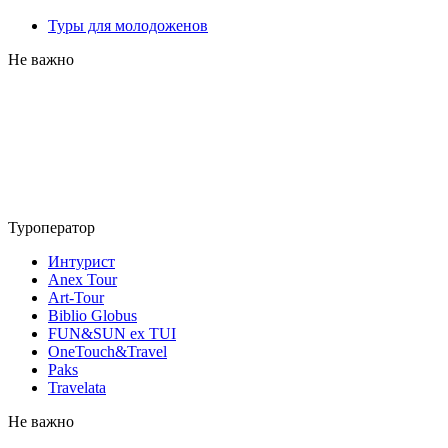
Туры для молодоженов
Не важно
Туроператор
Интурист
Anex Tour
Art-Tour
Biblio Globus
FUN&SUN ex TUI
OneTouch&Travel
Paks
Travelata
Не важно