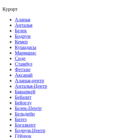
Курорт
Аланья
Анталья
Белек
Бодрум
Кемер
Кушадасы
Мармарис
Сиде
Стамбул
Фетхие
Аксарай
Аланья-центр
Анталья-Центр
Бакыркей
Бейазит
Бейоглу
Белек-Центр
Бельдиби
Битез
Богазкент
Бодрум-Центр
Гёйнюк