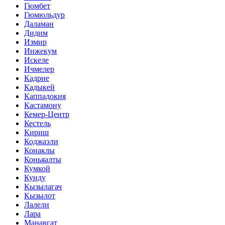
Гюмбет
Гюмюльдур
Даламан
Дидим
Измир
Инжекум
Искеле
Ичмелер
Кадрие
Кадыкей
Каппадокия
Кастамону
Кемер-Центр
Кестель
Кириш
Коджаэли
Конаклы
Коньяалты
Кумкой
Кунду
Кызылагач
Кызылот
Лалели
Лара
Манавгат