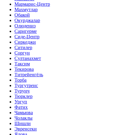
Мармарис-Центр
Махмутлар
Обакой
Окурджалар
Олюдениз
Саригерме
Сиде-Центр
Сиркеджи
Ситилер
Соргун
Султанахмет
Таксим
Текирова
Титрейенгёль
Торба
Тургутреис
Турунч
Тюрклер
Ургуп
Фатих
Чамьюва
Чолаклы
Шишли
Эвренсеки
Ялова