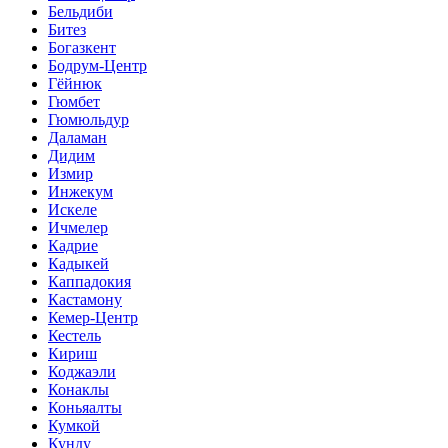
Бельдиби
Битез
Богазкент
Бодрум-Центр
Гёйнюк
Гюмбет
Гюмюльдур
Даламан
Дидим
Измир
Инжекум
Искеле
Ичмелер
Кадрие
Кадыкей
Каппадокия
Кастамону
Кемер-Центр
Кестель
Кириш
Коджаэли
Конаклы
Коньяалты
Кумкой
Кунду