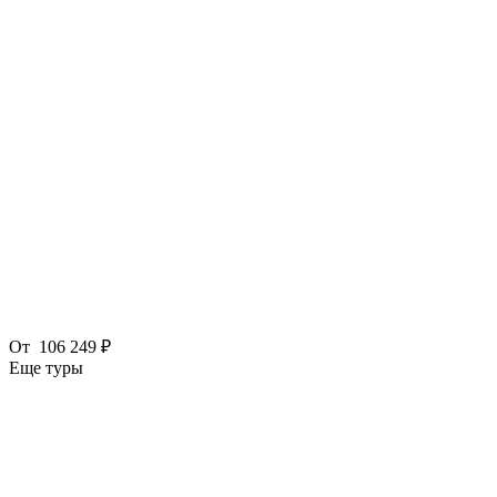
От
106 249 ₽
Еще туры