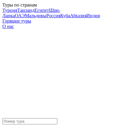
Туры по странам
Турция
Таиланд
Египет
Шри-
Ланка
ОАЭ
Мальдивы
Россия
Куба
Абхазия
Индия
Горящие туры
О нас