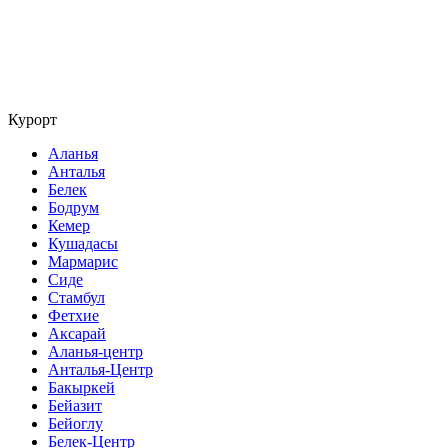
Курорт
Аланья
Анталья
Белек
Бодрум
Кемер
Кушадасы
Мармарис
Сиде
Стамбул
Фетхие
Аксарай
Аланья-центр
Анталья-Центр
Бакыркей
Бейазит
Бейоглу
Белек-Центр