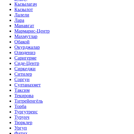
Кызылагач
Кызылот
Лалели
Лара
Манавгат
Мармарис-Центр
Махмутлар
Обакой
Окурджалар
Олюдениз
Саригерме
Сиде-Центр
Сиркеджи
Ситилер
Соргун
Султанахмет
Таксим
Текирова
Титрейенгёль
Торба
Тургутреис
Турунч
Тюрклер
Ургуп
Фатих