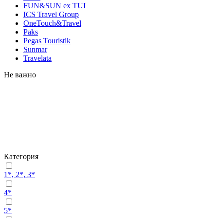
FUN&SUN ex TUI
ICS Travel Group
OneTouch&Travel
Paks
Pegas Touristik
Sunmar
Travelata
Не важно
Категория
1*, 2*, 3*
4*
5*