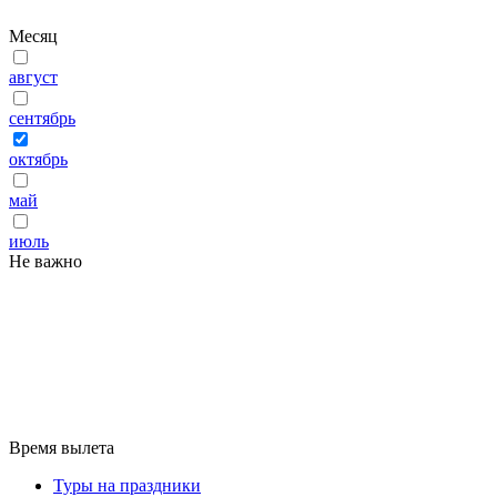
Месяц
август
сентябрь
октябрь
май
июль
Не важно
Время вылета
Туры на праздники