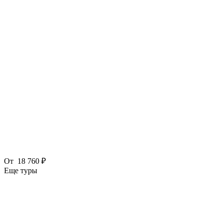
От
18 760 ₽
Еще туры