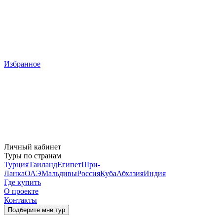
Избранное
Личный кабинет
Туры по странам
Турция
Таиланд
Египет
Шри-
Ланка
ОАЭ
Мальдивы
Россия
Куба
Абхазия
Индия
Где купить
О проекте
Контакты
Подберите мне тур