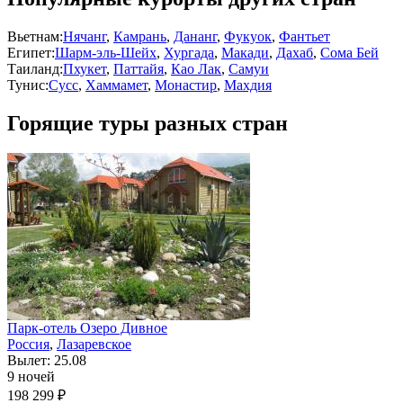
Вьетнам:
Нячанг
,
Камрань
,
Дананг
,
Фукуок
,
Фантьет
Египет:
Шарм-эль-Шейх
,
Хургада
,
Макади
,
Дахаб
,
Сома Бей
Таиланд:
Пхукет
,
Паттайя
,
Као Лак
,
Самуи
Тунис:
Сусс
,
Хаммамет
,
Монастир
,
Махдия
Горящие туры разных стран
Парк-отель Озеро Дивное
Россия
,
Лазаревское
Вылет: 25.08
9 ночей
198 299 ₽