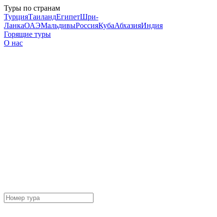
Туры по странам
Турция
Таиланд
Египет
Шри-
Ланка
ОАЭ
Мальдивы
Россия
Куба
Абхазия
Индия
Горящие туры
О нас