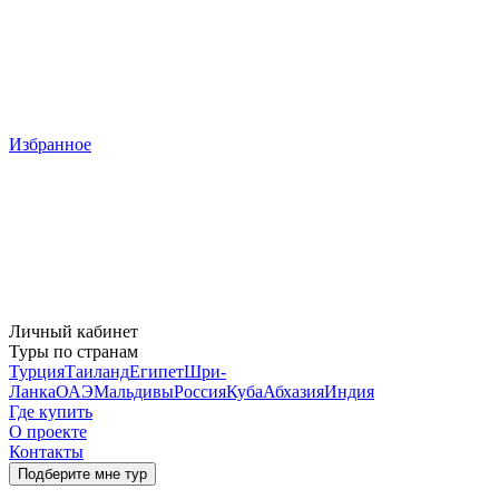
Избранное
Личный кабинет
Туры по странам
Турция
Таиланд
Египет
Шри-
Ланка
ОАЭ
Мальдивы
Россия
Куба
Абхазия
Индия
Где купить
О проекте
Контакты
Подберите мне тур