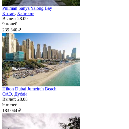
Pullman Sanya Yalong Bay
Китай
,
Хайнань
Вылет: 28.09
9 ночей
239 340 ₽
Hilton Dubai Jumeirah Beach
ОАЭ
,
Дубай
Вылет: 28.08
9 ночей
183 044 ₽