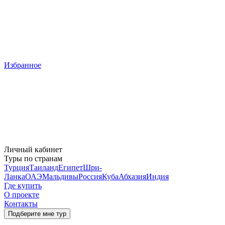
Избранное
Личный кабинет
Туры по странам
Турция
Таиланд
Египет
Шри-
Ланка
ОАЭ
Мальдивы
Россия
Куба
Абхазия
Индия
Где купить
О проекте
Контакты
Подберите мне тур