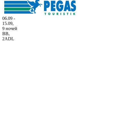
06.09 -
15.09,
9 ночей
BB
,
2ADL