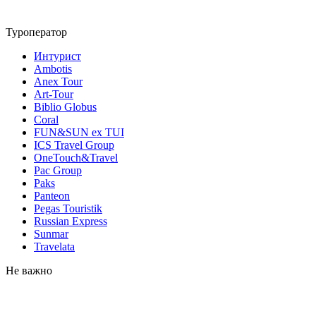
Туроператор
Интурист
Ambotis
Anex Tour
Art-Tour
Biblio Globus
Coral
FUN&SUN ex TUI
ICS Travel Group
OneTouch&Travel
Pac Group
Paks
Panteon
Pegas Touristik
Russian Express
Sunmar
Travelata
Не важно