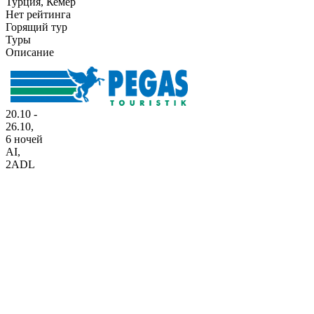
Турция, Кемер
Нет рейтинга
Горящий тур
Туры
Описание
20.10 -
26.10,
6 ночей
AI
,
2ADL