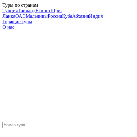
Туры по странам
Турция
Таиланд
Египет
Шри-
Ланка
ОАЭ
Мальдивы
Россия
Куба
Абхазия
Индия
Горящие туры
О нас