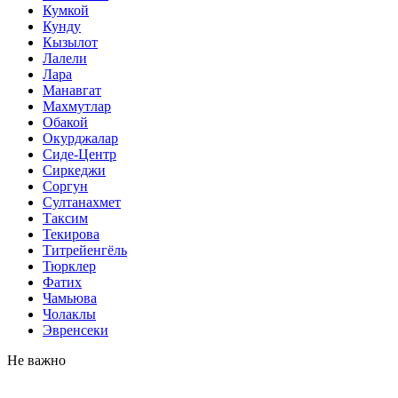
Кумкой
Кунду
Кызылот
Лалели
Лара
Манавгат
Махмутлар
Обакой
Окурджалар
Сиде-Центр
Сиркеджи
Соргун
Султанахмет
Таксим
Текирова
Титрейенгёль
Тюрклер
Фатих
Чамьюва
Чолаклы
Эвренсеки
Не важно