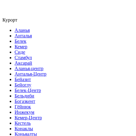
Курорт
Аланья
Анталья
Белек
Кемер
Сиде
Стамбул
Аксарай
Аланья-центр
Анталья-Центр
Бейазит
Бейоглу
Белек-Центр
Бельдиби
Богазкент
Гёйнюк
Инжекум
Кемер-Центр
Кестель
Конаклы
Коньяалты