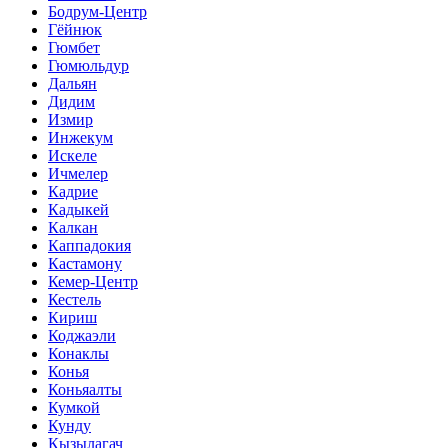
Бодрум-Центр
Гёйнюк
Гюмбет
Гюмюльдур
Дальян
Дидим
Измир
Инжекум
Искеле
Ичмелер
Кадрие
Кадыкей
Калкан
Каппадокия
Кастамону
Кемер-Центр
Кестель
Кириш
Коджаэли
Конаклы
Конья
Коньяалты
Кумкой
Кунду
Кызылагач