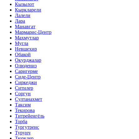
Кызылот
Кыркларели
Лалели
Лара
Манавгат
Мармарис-Центр
Махмутлар
Мугла
Невшехир
Обакой
Окурджалар
Олюдениз
Саригерме
Сиде-Центр
Сиркеджи
Ситилер
Соргун
Султанахмет
Таксим
Текирова
Титрейенгёль
Торба
Тургутреис
Турунч
Тюрклер