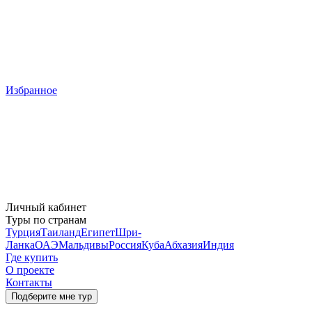
Избранное
Личный кабинет
Туры по странам
Турция
Таиланд
Египет
Шри-
Ланка
ОАЭ
Мальдивы
Россия
Куба
Абхазия
Индия
Где купить
О проекте
Контакты
Подберите мне тур