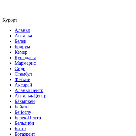
Курорт
Аланья
Анталья
Белек
Бодрум
Кемер
Кушадасы
Мармарис
Сиде
Стамбул
Фетхие
Аксарай
Аланья-центр
Анталья-Центр
Бакыркей
Бейазит
Бейоглу
Белек-Центр
Бельдиби
Битез
Богазкент