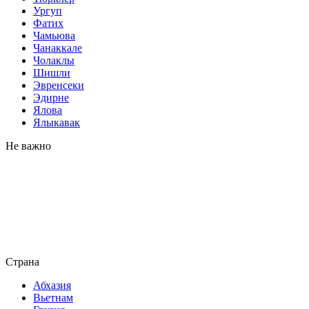
Ургуп
Фатих
Чамьюва
Чанаккале
Чолаклы
Шишли
Эвренсеки
Эдирне
Ялова
Ялыкавак
Не важно
Страна
Абхазия
Вьетнам