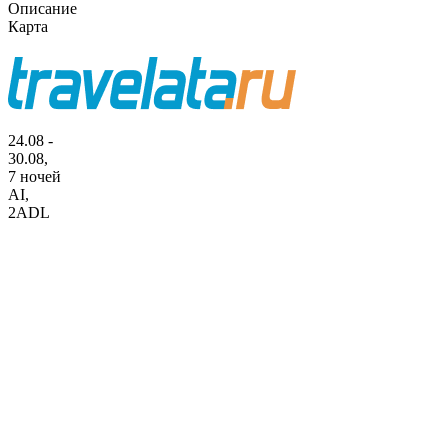
Описание
Карта
24.08 -
30.08,
7 ночей
AI
,
2ADL