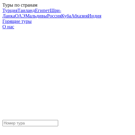
Туры по странам
Турция
Таиланд
Египет
Шри-
Ланка
ОАЭ
Мальдивы
Россия
Куба
Абхазия
Индия
Горящие туры
О нас