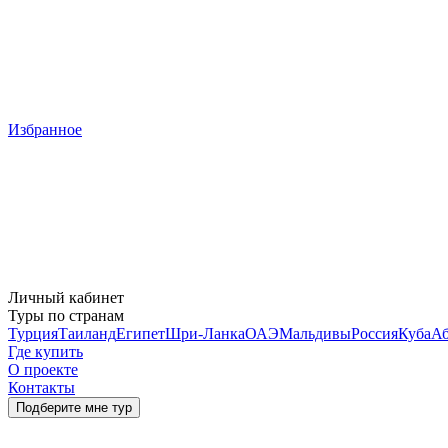
Избранное
Личный кабинет
Туры по странам
Турция
Таиланд
Египет
Шри-Ланка
ОАЭ
Мальдивы
Россия
Куба
Аб
Где купить
О проекте
Контакты
Подберите мне тур