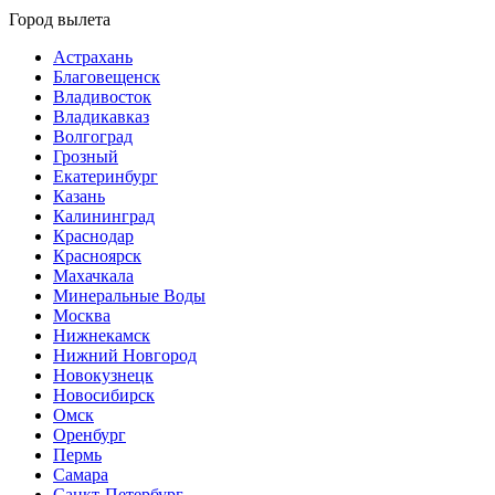
Город вылета
Астрахань
Благовещенск
Владивосток
Владикавказ
Волгоград
Грозный
Екатеринбург
Казань
Калининград
Краснодар
Красноярск
Махачкала
Минеральные Воды
Москва
Нижнекамск
Нижний Новгород
Новокузнецк
Новосибирск
Омск
Оренбург
Пермь
Самара
Санкт-Петербург