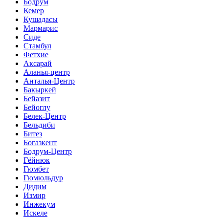
Бодрум
Кемер
Кушадасы
Мармарис
Сиде
Стамбул
Фетхие
Аксарай
Аланья-центр
Анталья-Центр
Бакыркей
Бейазит
Бейоглу
Белек-Центр
Бельдиби
Битез
Богазкент
Бодрум-Центр
Гёйнюк
Гюмбет
Гюмюльдур
Дидим
Измир
Инжекум
Искеле