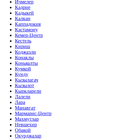
Ичмелер
Кадрие
Кадыкей
Калкан
Каппадокия
Кастамону
Кемер-Центр
Кестель
Кириш
Коджаэли
Конаклы
Коньяалты
Кумкой
Кунду
Кызылагач
Кызылот
Кыркларели
Лалели
Лара
Манавгат
Мармарис-Центр
Махмутлар
Невшехир
Обакой
Окурджалар