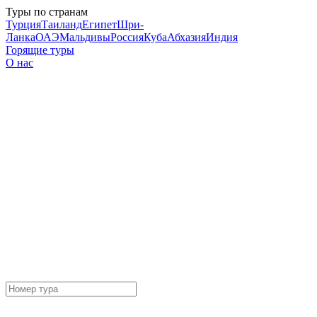
Туры по странам
Турция
Таиланд
Египет
Шри-
Ланка
ОАЭ
Мальдивы
Россия
Куба
Абхазия
Индия
Горящие туры
О нас