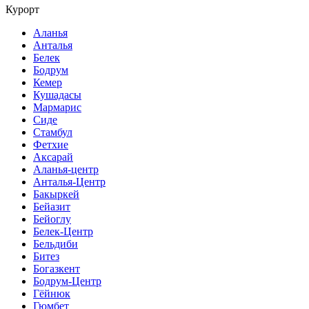
Курорт
Аланья
Анталья
Белек
Бодрум
Кемер
Кушадасы
Мармарис
Сиде
Стамбул
Фетхие
Аксарай
Аланья-центр
Анталья-Центр
Бакыркей
Бейазит
Бейоглу
Белек-Центр
Бельдиби
Битез
Богазкент
Бодрум-Центр
Гёйнюк
Гюмбет