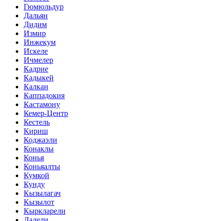
Гюмюльдур
Дальян
Дидим
Измир
Инжекум
Искеле
Ичмелер
Кадрие
Кадыкей
Калкан
Каппадокия
Кастамону
Кемер-Центр
Кестель
Кириш
Коджаэли
Конаклы
Конья
Коньяалты
Кумкой
Кунду
Кызылагач
Кызылот
Кыркларели
Лалели