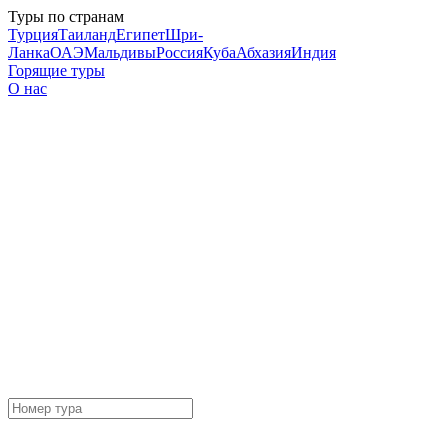
Туры по странам
Турция
Таиланд
Египет
Шри-
Ланка
ОАЭ
Мальдивы
Россия
Куба
Абхазия
Индия
Горящие туры
О нас