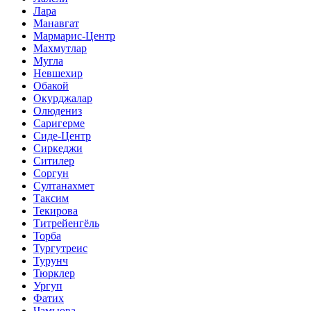
Лара
Манавгат
Мармарис-Центр
Махмутлар
Мугла
Невшехир
Обакой
Окурджалар
Олюдениз
Саригерме
Сиде-Центр
Сиркеджи
Ситилер
Соргун
Султанахмет
Таксим
Текирова
Титрейенгёль
Торба
Тургутреис
Турунч
Тюрклер
Ургуп
Фатих
Чамьюва