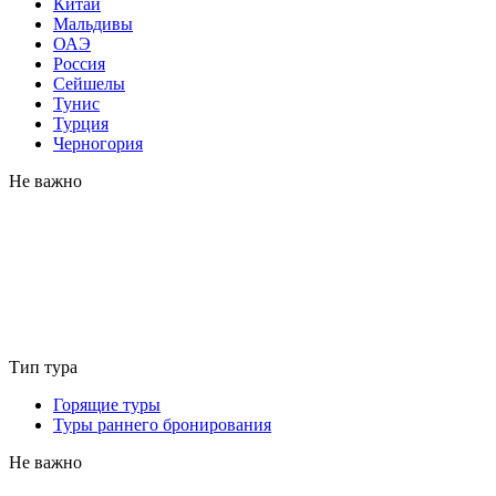
Китай
Мальдивы
ОАЭ
Россия
Сейшелы
Тунис
Турция
Черногория
Не важно
Тип тура
Горящие туры
Туры раннего бронирования
Не важно