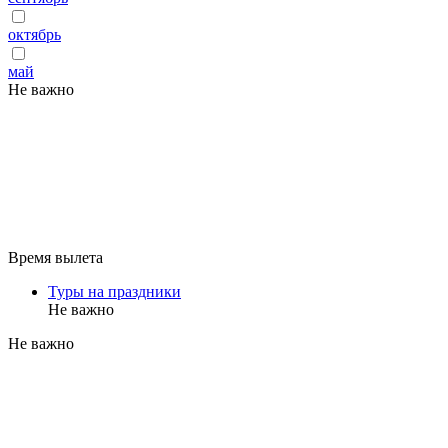
октябрь
май
Не важно
Время вылета
Туры на праздники
Не важно
Не важно