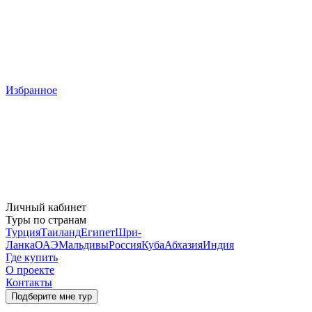
Избранное
Личный кабинет
Туры по странам
Турция
Таиланд
Египет
Шри-
Ланка
ОАЭ
Мальдивы
Россия
Куба
Абхазия
Индия
Где купить
О проекте
Контакты
Подберите мне тур