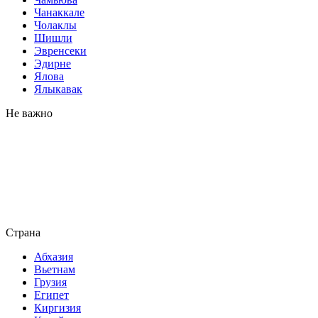
Чанаккале
Чолаклы
Шишли
Эвренсеки
Эдирне
Ялова
Ялыкавак
Не важно
Страна
Абхазия
Вьетнам
Грузия
Египет
Киргизия