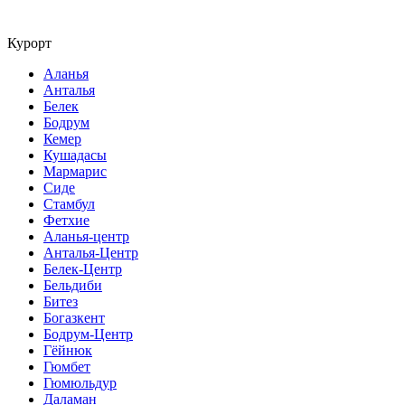
Курорт
Аланья
Анталья
Белек
Бодрум
Кемер
Кушадасы
Мармарис
Сиде
Стамбул
Фетхие
Аланья-центр
Анталья-Центр
Белек-Центр
Бельдиби
Битез
Богазкент
Бодрум-Центр
Гёйнюк
Гюмбет
Гюмюльдур
Даламан