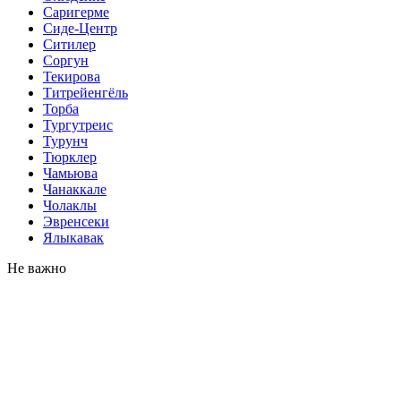
Саригерме
Сиде-Центр
Ситилер
Соргун
Текирова
Титрейенгёль
Торба
Тургутреис
Турунч
Тюрклер
Чамьюва
Чанаккале
Чолаклы
Эвренсеки
Ялыкавак
Не важно