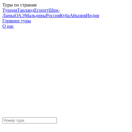
Туры по странам
Турция
Таиланд
Египет
Шри-
Ланка
ОАЭ
Мальдивы
Россия
Куба
Абхазия
Индия
Горящие туры
О нас