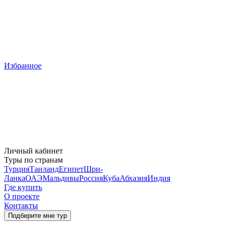
Избранное
Личный кабинет
Туры по странам
Турция
Таиланд
Египет
Шри-
Ланка
ОАЭ
Мальдивы
Россия
Куба
Абхазия
Индия
Где купить
О проекте
Контакты
Подберите мне тур