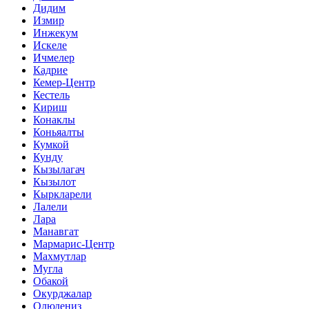
Дидим
Измир
Инжекум
Искеле
Ичмелер
Кадрие
Кемер-Центр
Кестель
Кириш
Конаклы
Коньяалты
Кумкой
Кунду
Кызылагач
Кызылот
Кыркларели
Лалели
Лара
Манавгат
Мармарис-Центр
Махмутлар
Мугла
Обакой
Окурджалар
Олюдениз