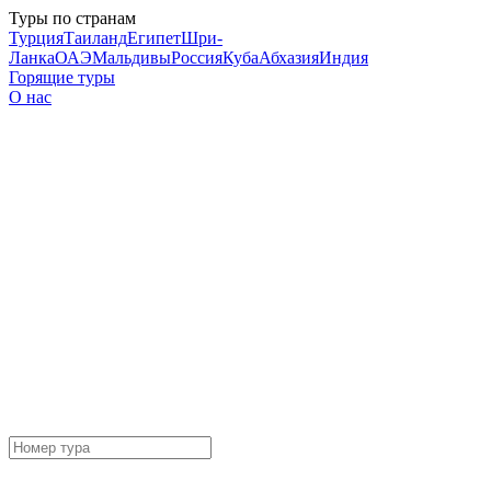
Туры по странам
Турция
Таиланд
Египет
Шри-
Ланка
ОАЭ
Мальдивы
Россия
Куба
Абхазия
Индия
Горящие туры
О нас