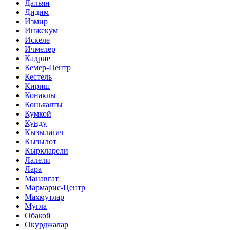
Дальян
Дидим
Измир
Инжекум
Искеле
Ичмелер
Кадрие
Кемер-Центр
Кестель
Кириш
Конаклы
Коньяалты
Кумкой
Кунду
Кызылагач
Кызылот
Кыркларели
Лалели
Лара
Манавгат
Мармарис-Центр
Махмутлар
Мугла
Обакой
Окурджалар