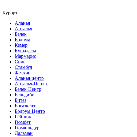
Курорт
Аланья
Анталья
Белек
Бодрум
Кемер
Кушадасы
Мармарис
Сиде
Стамбул
Фетхие
Аланья-центр
Анталья-Центр
Белек-Центр
Бельдиби
Битез
Богазкент
Бодрум-Центр
Гёйнюк
Гюмбет
Гюмюльдур
Даламан