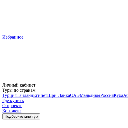
Избранное
Личный кабинет
Туры по странам
Турция
Таиланд
Египет
Шри-Ланка
ОАЭ
Мальдивы
Россия
Куба
Аб
Где купить
О проекте
Контакты
Подберите мне тур