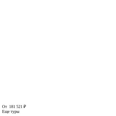
От
181 521 ₽
Еще туры