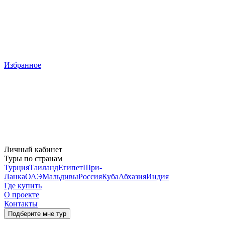
Избранное
Личный кабинет
Туры по странам
Турция
Таиланд
Египет
Шри-
Ланка
ОАЭ
Мальдивы
Россия
Куба
Абхазия
Индия
Где купить
О проекте
Контакты
Подберите мне тур