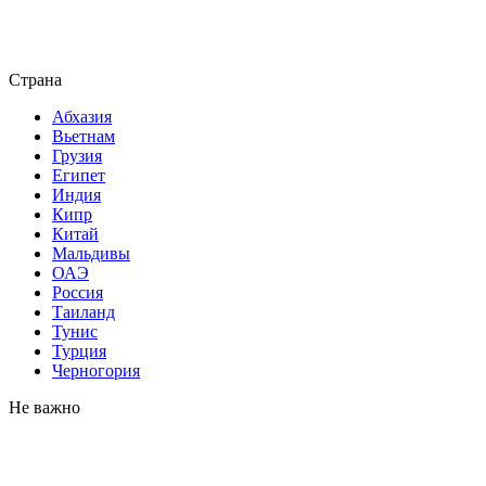
Страна
Абхазия
Вьетнам
Грузия
Египет
Индия
Кипр
Китай
Мальдивы
ОАЭ
Россия
Таиланд
Тунис
Турция
Черногория
Не важно