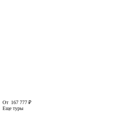
От
167 777 ₽
Еще туры