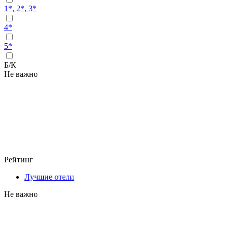
1*, 2*, 3*
4*
5*
Б/К
Не важно
Рейтинг
Лучшие отели
Не важно