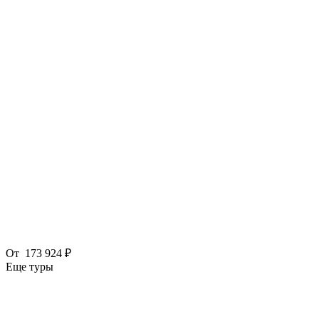
От
173 924 ₽
Еще туры