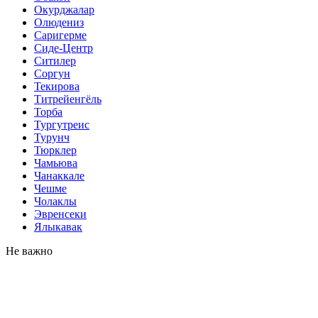
Окурджалар
Олюдениз
Саригерме
Сиде-Центр
Ситилер
Соргун
Текирова
Титрейенгёль
Торба
Тургутреис
Турунч
Тюрклер
Чамьюва
Чанаккале
Чешме
Чолаклы
Эвренсеки
Ялыкавак
Не важно