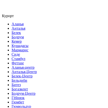
Курорт
Аланья
Анталья
Белек
Бодрум
Кемер
Кушадасы
Мармарис
Сиде
Стамбул
Фетхие
Аланья-центр
Анталья-Центр
Белек-Центр
Бельдиби
Битез
Богазкент
Бодрум-Центр
Гёйнюк
Гюмбет
Гюмюльдур