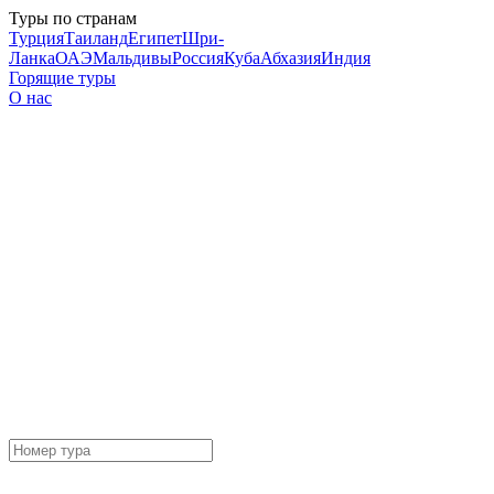
Туры по странам
Турция
Таиланд
Египет
Шри-
Ланка
ОАЭ
Мальдивы
Россия
Куба
Абхазия
Индия
Горящие туры
О нас