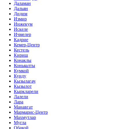
Даламан
Дальян
Дидим
Измир
Инжекум
Искеле
Ичмелер
Кадрие
Кемер-Центр
Кестель
Кириш
Конаклы
Коньяалты
Кумкой
Кунду
Кызылагач
Кызылот
Кыркларели
Лалели
Лара
Манавгат
Мармарис-Центр
Махмутлар
Мугла
Обакой