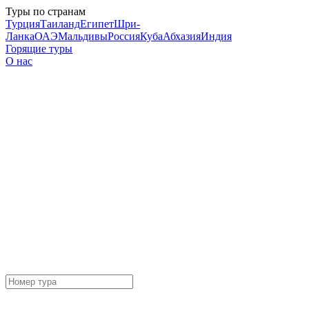
Туры по странам
Турция
Таиланд
Египет
Шри-
Ланка
ОАЭ
Мальдивы
Россия
Куба
Абхазия
Индия
Горящие туры
О нас