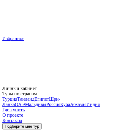
Избранное
Личный кабинет
Туры по странам
Турция
Таиланд
Египет
Шри-
Ланка
ОАЭ
Мальдивы
Россия
Куба
Абхазия
Индия
Где купить
О проекте
Контакты
Подберите мне тур