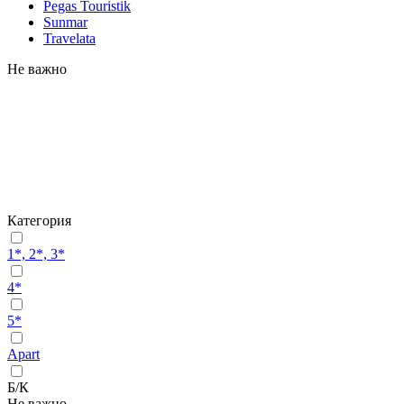
Pegas Touristik
Sunmar
Travelata
Не важно
Категория
1*, 2*, 3*
4*
5*
Apart
Б/К
Не важно