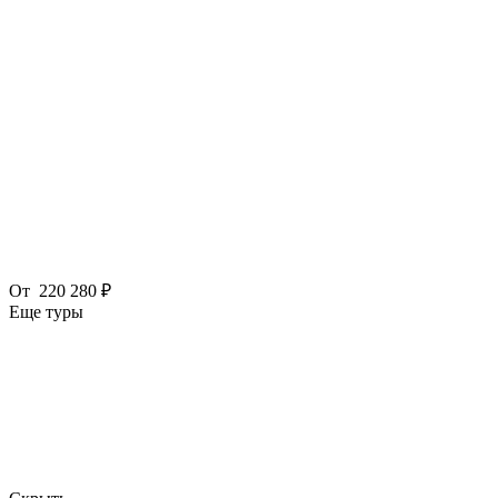
От
220 280 ₽
Еще туры