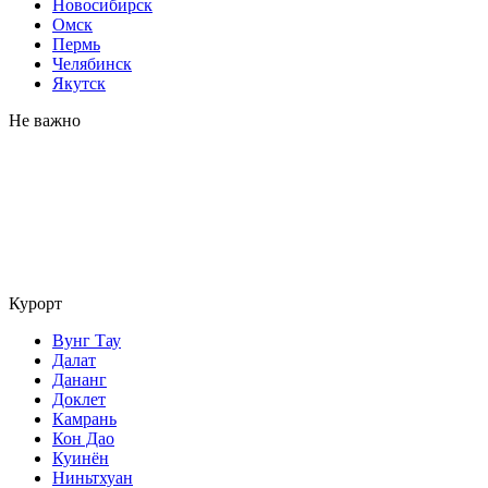
Новосибирск
Омск
Пермь
Челябинск
Якутск
Не важно
Курорт
Вунг Тау
Далат
Дананг
Доклет
Камрань
Кон Дао
Куинён
Ниньтхуан