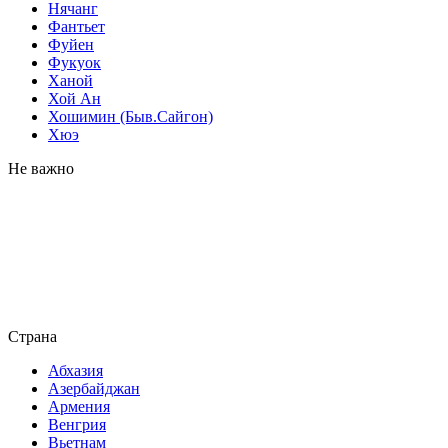
Нячанг
Фантьет
Фуйен
Фукуок
Ханой
Хой Ан
Хошимин (Быв.Сайгон)
Хюэ
Не важно
Страна
Абхазия
Азербайджан
Армения
Венгрия
Вьетнам