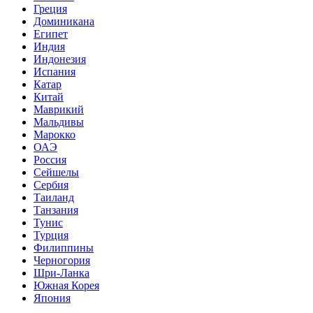
Греция
Доминикана
Египет
Индия
Индонезия
Испания
Катар
Китай
Маврикий
Мальдивы
Марокко
ОАЭ
Россия
Сейшелы
Сербия
Таиланд
Танзания
Тунис
Турция
Филиппины
Черногория
Шри-Ланка
Южная Корея
Япония