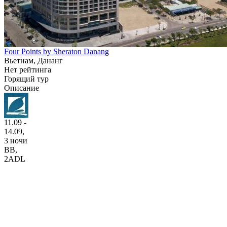
Four Points by Sheraton Danang
Вьетнам, Дананг
Нет рейтинга
Горящий тур
Описание
11.09 -
14.09,
3 ночи
BB
,
2ADL