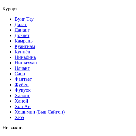
Курорт
Вунг Тау
Далат
Дананг
Доклет
Камрань
Куангнам
Куинён
Ниньбинь
Ниньтхуан
Нячанг
Сапа
Фантьет
Фуйен
Фукуок
Халонг
Ханой
Хой Ан
Хошимин (Быв.Сайгон)
Хюэ
Не важно