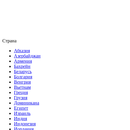
Страна
Абхазия
Азербайджан
Армения
Бахрейн
Беларусь
Болгария
Венгрия
Вьетнам
Греция
Грузия
Доминикана
Египет
Израиль
Индия
Индонезия
Иордания