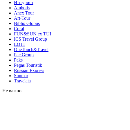
Интурист
Ambotis
Anex Tour
Art-Tour
Biblio Globus
Coral
FUN&SUN ex TUI
ICS Travel Group
LOTI
OneTouch&Travel
Pac Group
Paks
Pegas Touristik
Russian Express
Sunmar
Travelata
Не важно