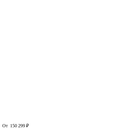
От
150 299 ₽