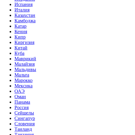
Испания
Италия
Казахстан
Камбоджа
Катар
Кения
Кипр
Киргизия
Китай
Куба
Маврикий
Малайзия
Мальдивы
Мальта
Марокко
Мексика
ОАЭ
Оман
Панама
Россия
Сейшелы
Сингапур
Словения
Таиланд
Танзания