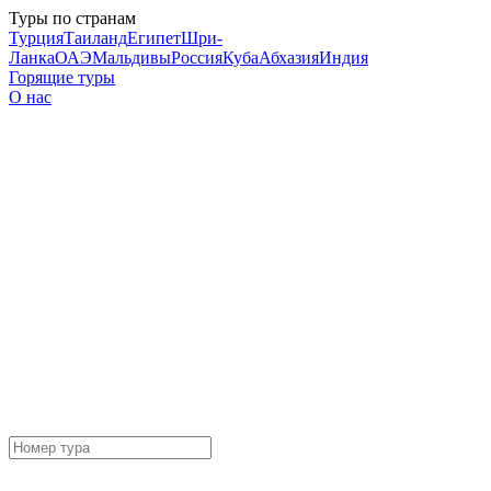
Туры по странам
Турция
Таиланд
Египет
Шри-
Ланка
ОАЭ
Мальдивы
Россия
Куба
Абхазия
Индия
Горящие туры
О нас