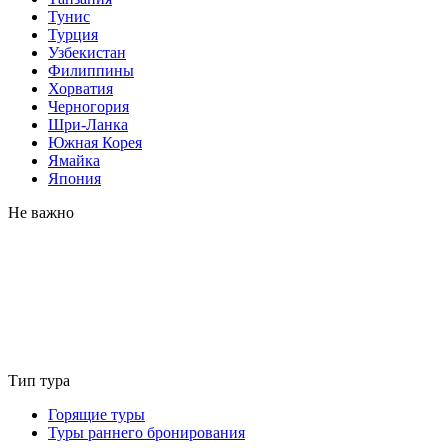
Тунис
Турция
Узбекистан
Филиппины
Хорватия
Черногория
Шри-Ланка
Южная Корея
Ямайка
Япония
Не важно
Тип тура
Горящие туры
Туры раннего бронирования