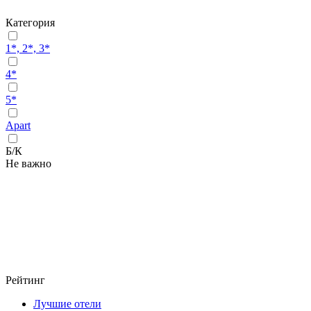
Категория
1*, 2*, 3*
4*
5*
Apart
Б/К
Не важно
Рейтинг
Лучшие отели