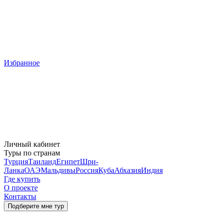
Избранное
Личный кабинет
Туры по странам
Турция
Таиланд
Египет
Шри-
Ланка
ОАЭ
Мальдивы
Россия
Куба
Абхазия
Индия
Где купить
О проекте
Контакты
Подберите мне тур