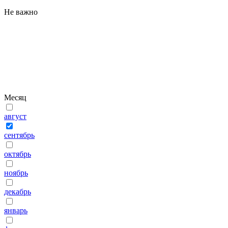
Не важно
Месяц
август
сентябрь
октябрь
ноябрь
декабрь
январь