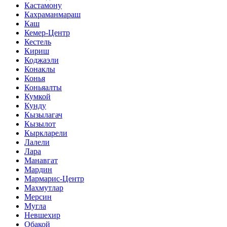
Кастамону
Кахраманмараш
Каш
Кемер-Центр
Кестель
Кириш
Коджаэли
Конаклы
Конья
Коньяалты
Кумкой
Кунду
Кызылагач
Кызылот
Кыркларели
Лалели
Лара
Манавгат
Мардин
Мармарис-Центр
Махмутлар
Мерсин
Мугла
Невшехир
Обакой