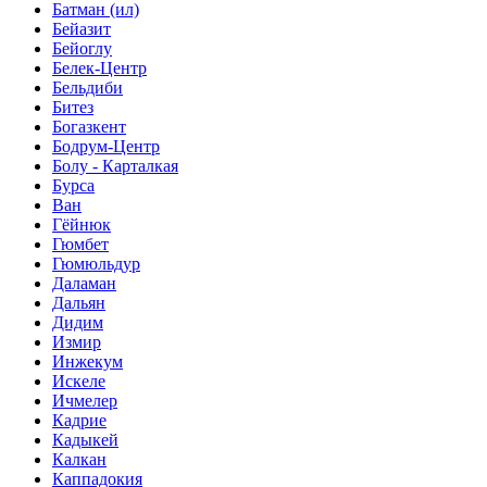
Батман (ил)
Бейазит
Бейоглу
Белек-Центр
Бельдиби
Битез
Богазкент
Бодрум-Центр
Болу - Карталкая
Бурса
Ван
Гёйнюк
Гюмбет
Гюмюльдур
Даламан
Дальян
Дидим
Измир
Инжекум
Искеле
Ичмелер
Кадрие
Кадыкей
Калкан
Каппадокия