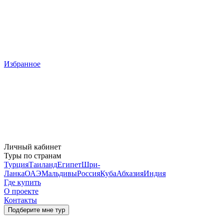
Избранное
Личный кабинет
Туры по странам
Турция
Таиланд
Египет
Шри-
Ланка
ОАЭ
Мальдивы
Россия
Куба
Абхазия
Индия
Где купить
О проекте
Контакты
Подберите мне тур