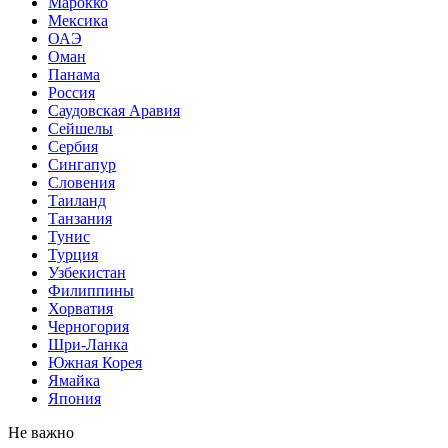
Марокко
Мексика
ОАЭ
Оман
Панама
Россия
Саудовская Аравия
Сейшелы
Сербия
Сингапур
Словения
Таиланд
Танзания
Тунис
Турция
Узбекистан
Филиппины
Хорватия
Черногория
Шри-Ланка
Южная Корея
Ямайка
Япония
Не важно