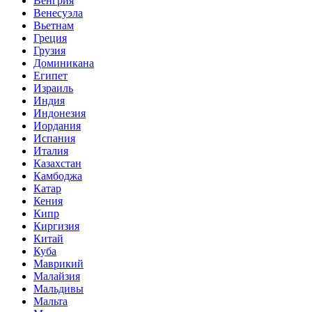
Венгрия
Венесуэла
Вьетнам
Греция
Грузия
Доминикана
Египет
Израиль
Индия
Индонезия
Иордания
Испания
Италия
Казахстан
Камбоджа
Катар
Кения
Кипр
Киргизия
Китай
Куба
Маврикий
Малайзия
Мальдивы
Мальта