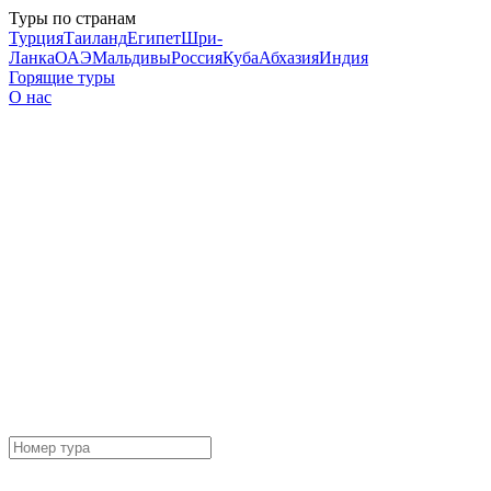
Туры по странам
Турция
Таиланд
Египет
Шри-
Ланка
ОАЭ
Мальдивы
Россия
Куба
Абхазия
Индия
Горящие туры
О нас