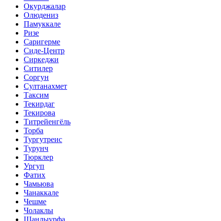
Окурджалар
Олюдениз
Памуккале
Ризе
Саригерме
Сиде-Центр
Сиркеджи
Ситилер
Соргун
Султанахмет
Таксим
Текирдаг
Текирова
Титрейенгёль
Торба
Тургутреис
Турунч
Тюрклер
Ургуп
Фатих
Чамьюва
Чанаккале
Чешме
Чолаклы
Шанлыурфа