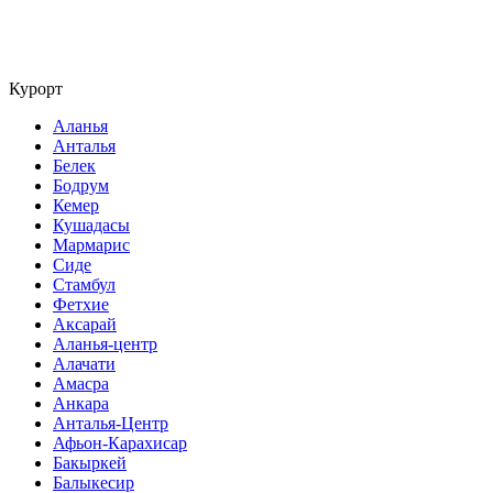
Курорт
Аланья
Анталья
Белек
Бодрум
Кемер
Кушадасы
Мармарис
Сиде
Стамбул
Фетхие
Аксарай
Аланья-центр
Алачати
Амасра
Анкара
Анталья-Центр
Афьон-Карахисар
Бакыркей
Балыкесир